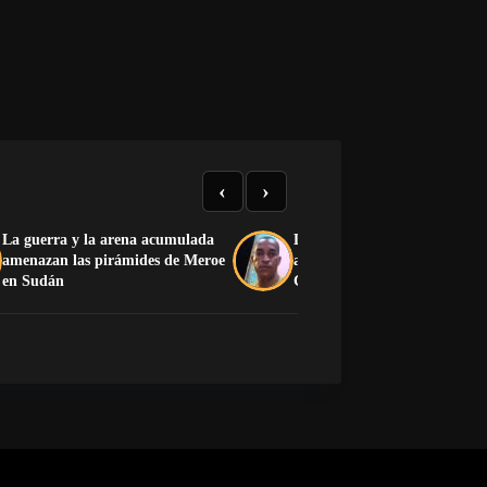
‹
›
La guerra y la arena acumulada
Detenido presunto responsabl
amenazan las pirámides de Meroe
asesinato de ganadero en
en Sudán
Guantánamo