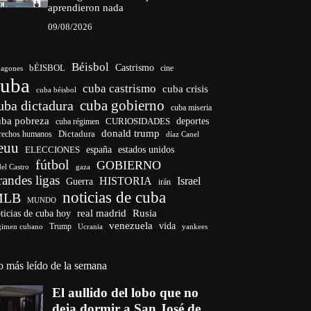
aprendieron nada
09/08/2026
Béisbol
bÉISBOL
Castrismo
cine
agones
cuba
cuba castrismo
cuba crisis
cuba béisbol
cuba gobierno
uba dictadura
cuba miseria
uba pobreza
deportes
cuba régimen
CURIOSIDADES
donald trump
Dictadura
rechos humanos
díaz Canel
euu
ELECCIONES
españa
estados unidos
fútbol
GOBIERNO
del Castro
gaza
randes ligas
HISTORIA
Israel
Guerra
irán
noticias de cuba
MLB
MUNDO
ticias de cuba hoy
real madrid
Rusia
venezuela
vida
Trump
gimen cubano
Ucrania
yankees
o más leído de la semana