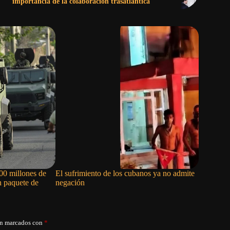
importancia de la colaboración trasatlántica
00 millones de
El sufrimiento de los cubanos ya no admite
Marco Rub
n paquete de
negación
democraci
població
án marcados con
*