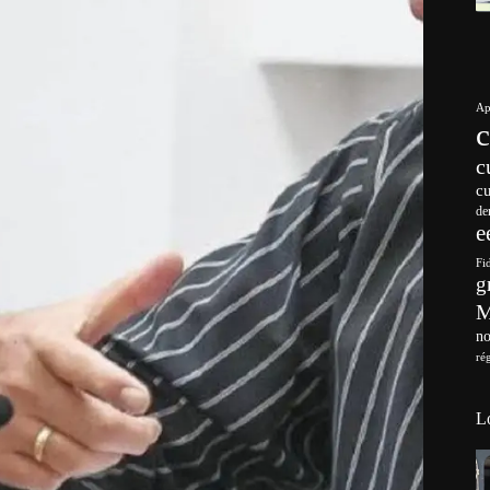
Ap
c
c
de
e
Fi
g
no
ré
L