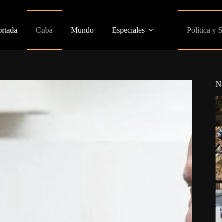
ortada
Cuba
Mundo
Especiales
Política y 
N