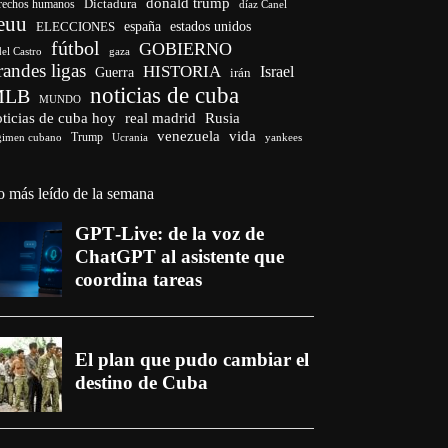
donald trump
Dictadura
rechos humanos
díaz Canel
euu
españa
ELECCIONES
estados unidos
fútbol
GOBIERNO
del Castro
gaza
randes ligas
HISTORIA
Israel
Guerra
irán
noticias de cuba
MLB
MUNDO
ticias de cuba hoy
real madrid
Rusia
venezuela
vida
Trump
gimen cubano
Ucrania
yankees
o más leído de la semana