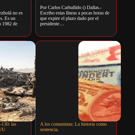
Por Carlos Carballido () Dallas.-
ezbolá no es
Escribo estas líneas a pocas horas de
s. Es un
que expire el plazo dado por el
n 1982 de
presidente…
-130: las
A los comunistas: La historia como
EUU
sentencia.