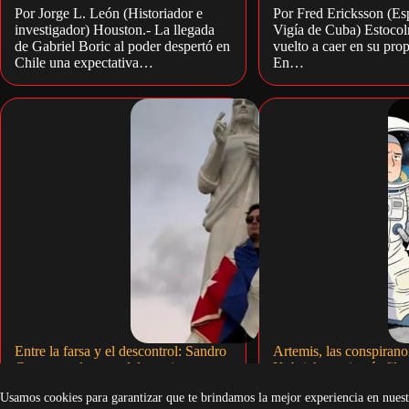
Por Jorge L. León (Historiador e
Por Fred Ericksson (Esp
investigador) Houston.- La llegada
Vigía de Cuba) Estocol
de Gabriel Boric al poder despertó en
vuelto a caer en su pro
Chile una expectativa…
En…
Entre la farsa y el descontrol: Sandro
Artemis, las conspirano
Castro en el ocaso del castrismo
Kubrick que jamás film
alunizaje
Por Jorge L. León (Historiador e
Usamos cookies para garantizar que te brindamos la mejor experiencia en nuest