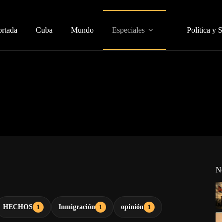
ortada
Cuba
Mundo
Especiales
Política y 
N
HECHOS
Inmigración
opinión
1
1
1