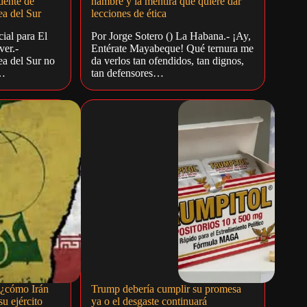
dente de
hambre y la mentira que quiere dar
a del Sur
lecciones de ética
ial para El
Por Jorge Sotero () La Habana.- ¡Ay,
er.-
Entérate Mayabeque! Qué ternura me
a del Sur no
da verlos tan ofendidos, tan dignos,
a…
tan defensores…
 ¿cómo Irán
Trump debería cumplir su promesa
u ejército
ya o el desgaste continuará