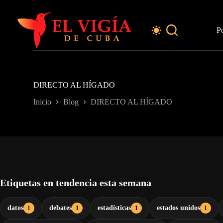
Saltar
al
contenido
P
DIRECTO AL HÍGADO
Inicio
Blog
DIRECTO AL HÍGADO
Etiquetas en tendencia esta semana
datos
debates
estadísticas
estados unidos
1
1
1
1