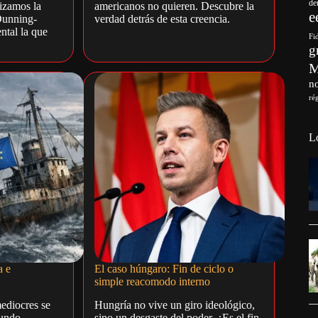
de
izamos la
americanos no quieren. Descubre la
e
Dunning-
verdad detrás de esta creencia.
ntal la que
Fi
g
no
ré
L
a e
El caso húngaro: Fin de ciclo o
simple reacomodo interno
ediocres se
Hungría no vive un giro ideológico,
mundo
sino un desgaste del poder. ¿Es el fin