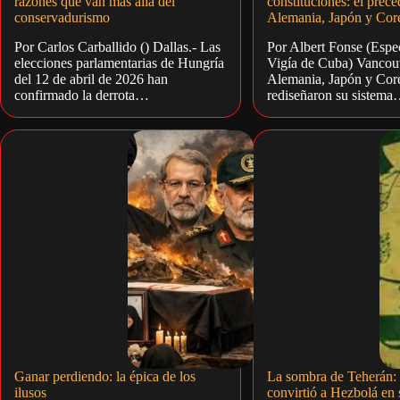
razones que van más allá del
constituciones: el prece
conservadurismo
Alemania, Japón y Core
Por Carlos Carballido () Dallas.- Las
Por Albert Fonse (Espec
elecciones parlamentarias de Hungría
Vigía de Cuba) Vancouv
del 12 de abril de 2026 han
Alemania, Japón y Core
confirmado la derrota…
rediseñaron su sistem
Ganar perdiendo: la épica de los
La sombra de Teherán:
ilusos
convirtió a Hezbolá en s