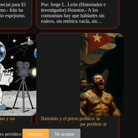
ecial para El
Por: Jorge L. León (Historiador e
mo.- Irán ha
investigador) Houston.- A los
pio espejismo.
comunistas hay que hablarles sin
rodeos, sin retórica vacía, sin…
ias y un
Barrabás y el preso político: la
ó un falso
metáfora del poder que prefiere al
delincuente común
ro periódico.
Aceptar
No aceptar