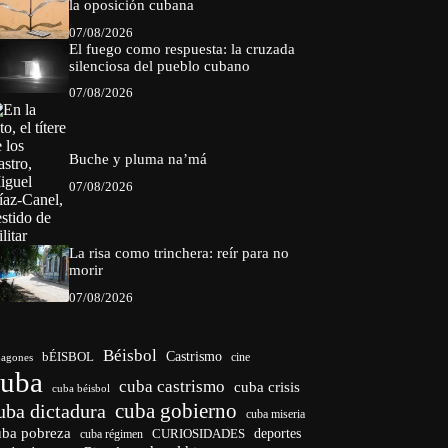
la oposición cubana
07/08/2026
El fuego como respuesta: la cruzada
silenciosa del pueblo cubano
07/08/2026
Buche y pluma na’má
07/08/2026
La risa como trinchera: reír para no
morir
07/08/2026
Béisbol
bÉISBOL
Castrismo
cine
agones
cuba
cuba castrismo
cuba crisis
cuba béisbol
cuba gobierno
uba dictadura
cuba miseria
uba pobreza
CURIOSIDADES
deportes
cuba régimen