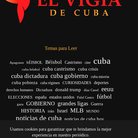
Temas para Leer
cuba
Béisbol
bÉISBOL
Castrismo
cine
Apagones
cuba castrismo
cuba crisis
cuba béisbol
cuba gobierno
cuba dictadura
cuba miseria
cuba pobreza
CURIOSIDADES
deportes
cuba régimen
eeuu
donald trump
Dictadura
derechos humanos
díaz Canel
fútbol
españa
ELECCIONES
estados unidos
Fidel Castro
grandes ligas
GOBIERNO
Guerra
gaza
MLB
HISTORIA
Israel
irán
MUNDO
noticias de cuba
noticias de cuba hoy
venezuela
real madrid
Rusia
Trump
régimen cubano
Ucrania
Usamos cookies para garantizar que te brindamos la mejor
vida
yankees
experiencia en nuestro periódico.