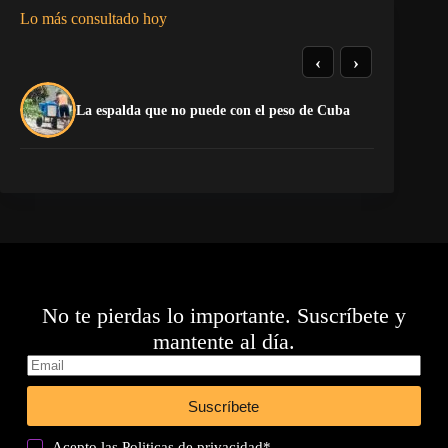
Lo más consultado hoy
‹
›
El
La espalda que no puede con el peso de Cuba
pr
No te pierdas lo importante. Suscríbete y
mantente al día.
Suscríbete
Acepto las
Politicas de privacidad
*