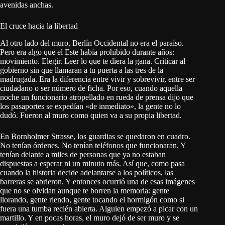
avenidas anchas.
El cruce hacia la libertad
Al otro lado del muro, Berlín Occidental no era el paraíso.
Pero era algo que el Este había prohibido durante años:
movimiento. Elegir. Leer lo que te diera la gana. Criticar al
gobierno sin que llamaran a tu puerta a las tres de la
madrugada. Era la diferencia entre vivir y sobrevivir, entre ser
ciudadano o ser número de ficha. Por eso, cuando aquella
noche un funcionario atropellado en rueda de prensa dijo que
los pasaportes se expedían «de inmediato», la gente no lo
dudó. Fueron al muro como quien va a su propia libertad.
En Bornholmer Strasse, los guardias se quedaron en cuadro.
No tenían órdenes. No tenían teléfonos que funcionaran. Y
tenían delante a miles de personas que ya no estaban
dispuestas a esperar ni un minuto más. Así que, como pasa
cuando la historia decide adelantarse a los políticos, las
barreras se abrieron. Y entonces ocurrió una de esas imágenes
que no se olvidan aunque te borren la memoria: gente
llorando, gente riendo, gente tocando el hormigón como si
fuera una tumba recién abierta. Alguien empezó a picar con un
martillo. Y en pocas horas, el muro dejó de ser muro y se