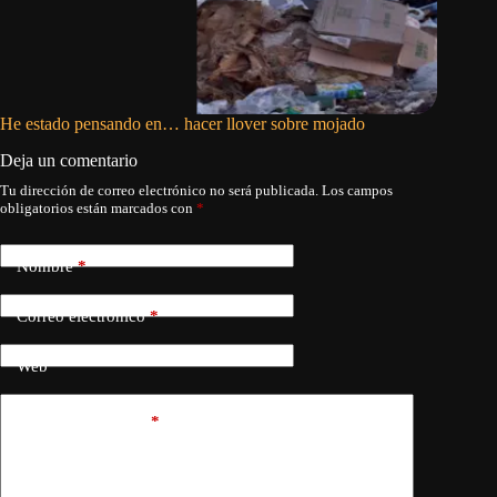
He estado pensando en… hacer llover sobre mojado
La mañan
Deja un comentario
Tu dirección de correo electrónico no será publicada.
Los campos
obligatorios están marcados con
*
Nombre
*
Correo electrónico
*
Web
Añadir comentario
*