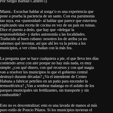
Por Sergio Barbán Cardero ()
Miami.- Escuchar hablar al songa’o es una experiencia que
pone a prueba la paciencia de un santo. Con esa parsimonia
tan suya, esa «pastosidad» al hablar que parece que estuviera
explicando una receta de cocina en vez de un país en ruinas.
Dice el puesto a dedo, que hay que «delegar la
responsabilidad» y darles autonomía a las localidades.
Traducido al buen cubano: nosotros los de arriba ya no
sabemos qué inventar, así que ahí les va la pelota a los
municipios, a ver cómo bailan con la más fea.
La pregunta que se hace cualquiera a pie, el que lleva tres días
comiendo arroz con aire porque no hay más nada, es muy
simple: ¿con qué dinero, con qué recursos y con qué magia
van a resolver los municipios lo que el gobierno central
destruyó durante décadas? ¿Va el intendente de Centro
Habana a fabricar petróleo en un patio para encender la
termoeléctrica? ¿Van a sembrar malanga en el asfalto de los
parques municipales sin fertilizantes, sin transporte y sin
combustible?
Esto no es descentralizar; esto es una lavada de manos al más
puro estilo de Poncio Pilatos. Si los municipios tuvieran el