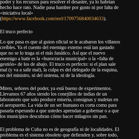
poder y los recursos para resolver el desastre, ya lo habrían
hecho hace rato. Nadie pasa hambre por gusto ni por falta de
«iniciativa local»
(
https://www.facebook.com/reel/1709756840034633
).
El truco perfecto
Lo que pasa es que al guion oficial se le acabaron los villanos
creíbles. Ya el cuento del enemigo externo está tan gastado
que no se lo traga ni el más fanático. Así que el nuevo
enemigo a batir es la «burocracia municipal» o la «falta de
gestión» de los de abajo. El truco es perfecto: si el plan sale
mal (y va a salir mal), la culpa es del delegado de la esquina,
no del ministro, ni del sistema, ni de la ideología.
Miren, señores del poder, ya está bueno de experimentos.
Llevamos 67 años siendo los conejillos de indias de un
laboratorio que solo produce miseria, consignas y maletas en
el aeropuerto. La vida de un ser humano es corta como para
pasarla esperando a que ustedes aprendan a gobernar o a que
los municipios descubran cómo hacer milagros sin pan.
El problema de Cuba no es de geografía ni de localidades. El
problema es el sistema obsoleto que defienden y, sobre todo,