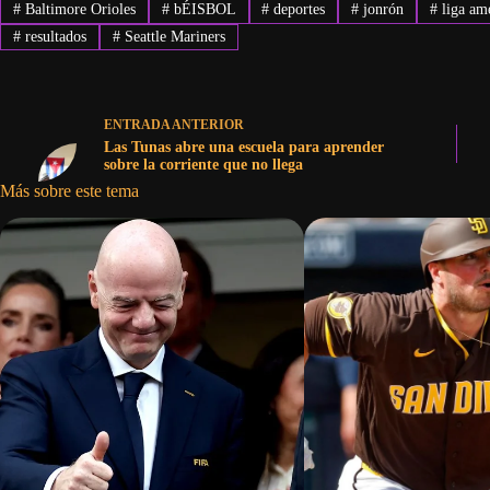
#
Baltimore Orioles
#
bÉISBOL
#
deportes
#
jonrón
#
liga am
#
resultados
#
Seattle Mariners
ENTRADA
ANTERIOR
Las Tunas abre una escuela para aprender
sobre la corriente que no llega
Más sobre este tema