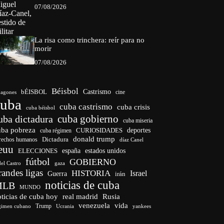
07/08/2026
La risa como trinchera: reír para no
morir
07/08/2026
Béisbol
bÉISBOL
Castrismo
cine
agones
cuba
cuba castrismo
cuba crisis
cuba béisbol
cuba gobierno
uba dictadura
cuba miseria
uba pobreza
CURIOSIDADES
deportes
cuba régimen
donald trump
Dictadura
rechos humanos
díaz Canel
euu
españa
ELECCIONES
estados unidos
fútbol
GOBIERNO
del Castro
gaza
randes ligas
HISTORIA
Israel
Guerra
irán
noticias de cuba
MLB
MUNDO
ticias de cuba hoy
real madrid
Rusia
venezuela
vida
Trump
gimen cubano
Ucrania
yankees