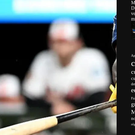
Ap
c
c
de
e
Fi
g
no
ré