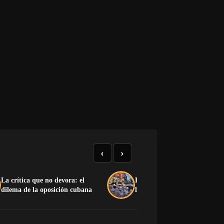
‹
›
La crítica que no devora: el
He estado pensando en… hac
dilema de la oposición cubana
llover sobre mojado