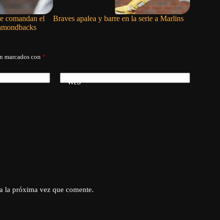
ce comandan el
Braves apalea y barre en la serie a Marlins
Red Sox l
iamondbacks
entradas 
án marcados con
*
Web
a la próxima vez que comente.