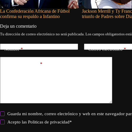
La Confederación Africana de Fútbol
Jackson Merrill y Ty Fran
confirma su respaldo a Infantino
triunfo de Padres sobre D
Deja un comentario
Tu dirección de correo electrónico no será publicada.
Los campos obligatorios est
Nombre
*
Correo electrónico
*
Añadir comentario
*
Guarda mi nombre, correo electrónico y web en este navegador par
Acepto las
Politicas de privacidad
*