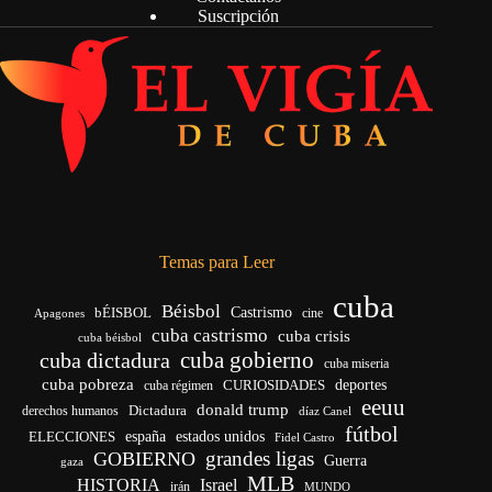
Suscripción
Temas para Leer
cuba
Béisbol
bÉISBOL
Castrismo
cine
Apagones
cuba castrismo
cuba crisis
cuba béisbol
cuba gobierno
cuba dictadura
cuba miseria
cuba pobreza
deportes
cuba régimen
CURIOSIDADES
eeuu
donald trump
Dictadura
derechos humanos
díaz Canel
fútbol
ELECCIONES
españa
estados unidos
Fidel Castro
grandes ligas
GOBIERNO
Guerra
gaza
MLB
HISTORIA
Israel
irán
MUNDO