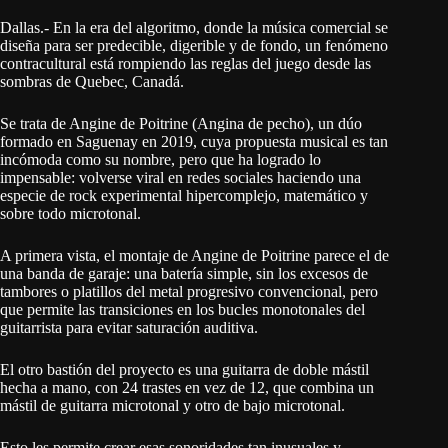
Dallas.- En la era del algoritmo, donde la música comercial se
diseña para ser predecible, digerible y de fondo, un fenómeno
contracultural está rompiendo las reglas del juego desde las
sombras de Quebec, Canadá.
Se trata de Angine de Poitrine (Angina de pecho), un dúo
formado en Saguenay en 2019, cuya propuesta musical es tan
incómoda como su nombre, pero que ha logrado lo
impensable: volverse viral en redes sociales haciendo una
especie de rock experimental hipercomplejo, matemático y
sobre todo microtonal.
A primera vista, el montaje de Angine de Poitrine parece el de
una banda de garaje: una batería simple, sin los excesos de
tambores o platillos del metal progresivo convencional, pero
que permite las transiciones en los bucles monotonales del
guitarrista para evitar saturación auditiva.
El otro bastión del proyecto es una guitarra de doble mástil
hecha a mano, con 24 trastes en vez de 12, que combina un
mástil de guitarra microtonal y otro de bajo microtonal.
Esto les permite crear esas sonoridades tan inusuales y