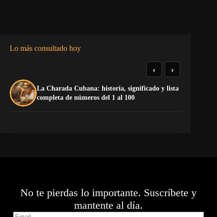
Lo más consultado hoy
‹
›
La Charada Cubana: historia, significado y lista
De
completa de números del 1 al 100
ga
No te pierdas lo importante. Suscríbete y
mantente al día.