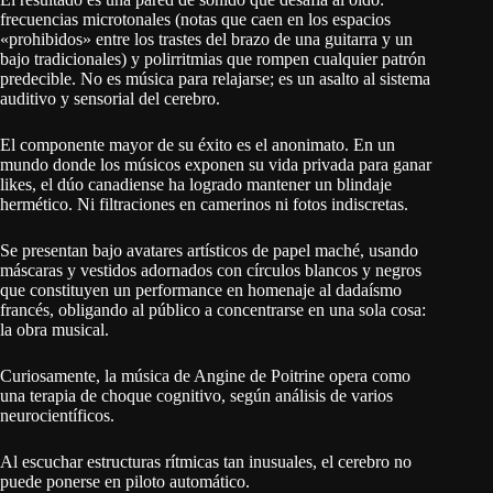
frecuencias microtonales (notas que caen en los espacios
«prohibidos» entre los trastes del brazo de una guitarra y un
bajo tradicionales) y polirritmias que rompen cualquier patrón
predecible. No es música para relajarse; es un asalto al sistema
auditivo y sensorial del cerebro.
El componente mayor de su éxito es el anonimato. En un
mundo donde los músicos exponen su vida privada para ganar
likes, el dúo canadiense ha logrado mantener un blindaje
hermético. Ni filtraciones en camerinos ni fotos indiscretas.
Se presentan bajo avatares artísticos de papel maché, usando
máscaras y vestidos adornados con círculos blancos y negros
que constituyen un performance en homenaje al dadaísmo
francés, obligando al público a concentrarse en una sola cosa:
la obra musical.
Curiosamente, la música de Angine de Poitrine opera como
una terapia de choque cognitivo, según análisis de varios
neurocientíficos.
Al escuchar estructuras rítmicas tan inusuales, el cerebro no
puede ponerse en piloto automático.