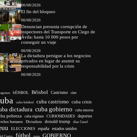
06/08/2026
El fin del bloqueo
06/08/2026
Denuncian presunta corrupción de
inspectores del Transporte en Ciego de
Ávila: hasta 10 000 pesos por
conseguir un viaje
06/08/2026
La dictadura persigue a los negocios
privados en lugar de asumir su
responsabilidad por la crisis
06/08/2026
Béisbol
bÉISBOL
Castrismo
cine
agones
cuba
cuba castrismo
cuba crisis
cuba béisbol
cuba gobierno
uba dictadura
cuba miseria
uba pobreza
CURIOSIDADES
deportes
cuba régimen
donald trump
Dictadura
rechos humanos
díaz Canel
euu
españa
ELECCIONES
estados unidos
fútbol
GOBIERNO
del Castro
gaza