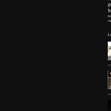
g
no
ré
L