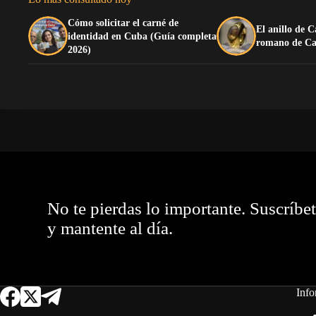
Cómo solicitar el carné de
El anillo de C
identidad en Cuba (Guía completa
romano de Ca
2026)
No te pierdas lo importante. Suscríbe
y mantente al día.
Info