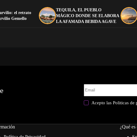
TEQUILA, EL PUEBLO
arvilio: el retrato
MÁGICO DONDE SE ELABORA
rvilio Gemello
LA AFAMADA BEBIDA AGAVE
te
Acepto las
Politicas de
rmación
¿Qué es 
Política de Privacidad
So