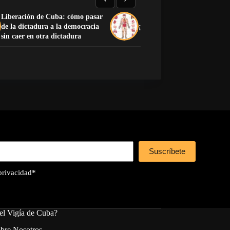
Liberación de Cuba: cómo pasar
de la dictadura a la democracia
¡Preciosa la anatomía human
sin caer en otra dictadura
Suscríbete
 privacidad
*
el Vigía de Cuba?
bre Nosotros