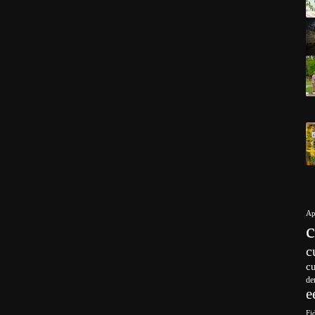
Ap
c
c
de
e
Fi