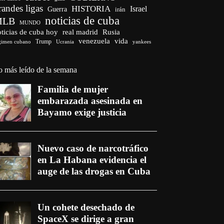
randes ligas
HISTORIA
Israel
Guerra
irán
noticias de cuba
MLB
MUNDO
ticias de cuba hoy
real madrid
Rusia
venezuela
vida
Trump
gimen cubano
Ucrania
yankees
o más leído de la semana