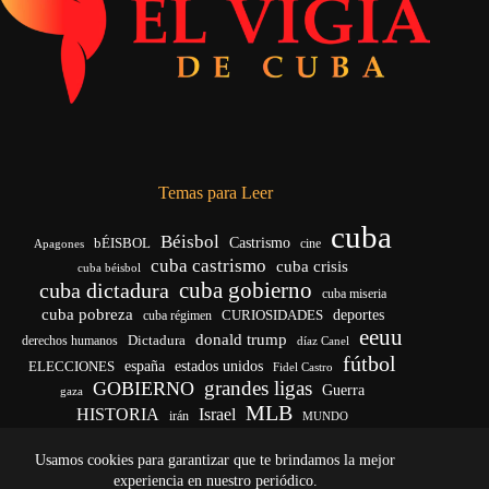
Temas para Leer
cuba
Béisbol
bÉISBOL
Castrismo
cine
Apagones
cuba castrismo
cuba crisis
cuba béisbol
cuba gobierno
cuba dictadura
cuba miseria
cuba pobreza
deportes
cuba régimen
CURIOSIDADES
eeuu
donald trump
Dictadura
derechos humanos
díaz Canel
fútbol
ELECCIONES
españa
estados unidos
Fidel Castro
grandes ligas
GOBIERNO
Guerra
gaza
MLB
HISTORIA
Israel
irán
MUNDO
noticias de cuba
noticias de cuba hoy
real madrid
Usamos cookies para garantizar que te brindamos la mejor
venezuela
Rusia
vida
Trump
régimen cubano
Ucrania
yankees
experiencia en nuestro periódico.