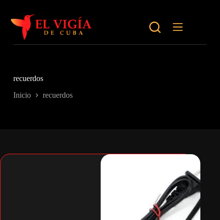
Saltar
al
contenido
recuerdos
Inicio
recuerdos