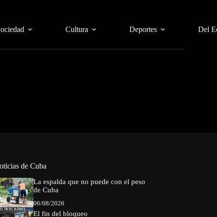
Sociedad
Cultura
Deportes
Del E
oticias de Cuba
La espalda que no puede con el peso
de Cuba
06/08/2026
El fin del bloqueo