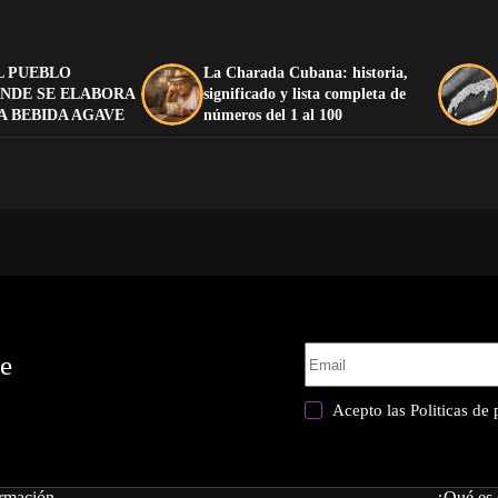
L PUEBLO
La Charada Cubana: historia,
NDE SE ELABORA
significado y lista completa de
A BEBIDA AGAVE
números del 1 al 100
te
Acepto las
Politicas de
rmación
¿Qué es 