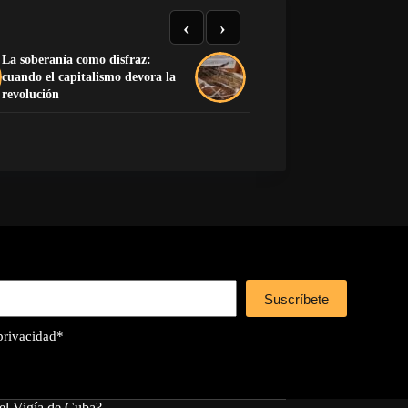
‹
›
La soberanía como disfraz:
cuando el capitalismo devora la
La mano que no encendió
revolución
Suscríbete
 privacidad
*
el Vigía de Cuba?