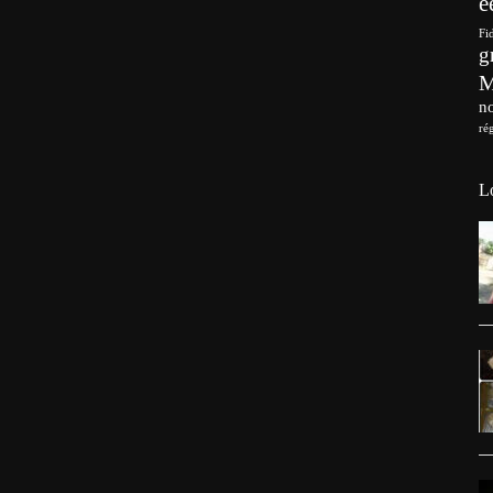
e
Fi
g
no
ré
L