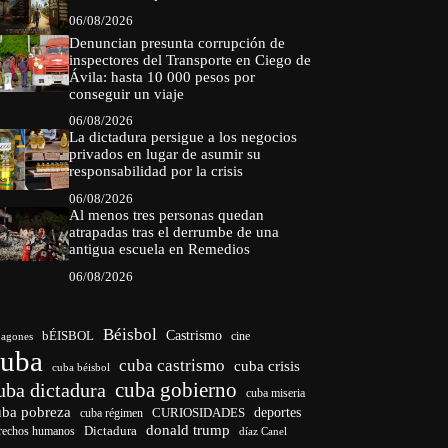
06/08/2026
Denuncian presunta corrupción de
inspectores del Transporte en Ciego de
Ávila: hasta 10 000 pesos por
conseguir un viaje
06/08/2026
La dictadura persigue a los negocios
privados en lugar de asumir su
responsabilidad por la crisis
06/08/2026
Al menos tres personas quedan
atrapadas tras el derrumbe de una
antigua escuela en Remedios
06/08/2026
Béisbol
bÉISBOL
Castrismo
cine
agones
cuba
cuba castrismo
cuba crisis
cuba béisbol
cuba gobierno
uba dictadura
cuba miseria
uba pobreza
CURIOSIDADES
deportes
cuba régimen
donald trump
Dictadura
rechos humanos
díaz Canel