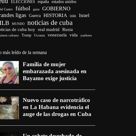
euu
españa
ELECCIONES
estados unidos
fútbol
GOBIERNO
del Castro
gaza
randes ligas
HISTORIA
Israel
Guerra
irán
noticias de cuba
MLB
MUNDO
ticias de cuba hoy
real madrid
Rusia
venezuela
vida
Trump
gimen cubano
Ucrania
yankees
o más leído de la semana