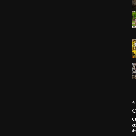
Ap
c
c
de