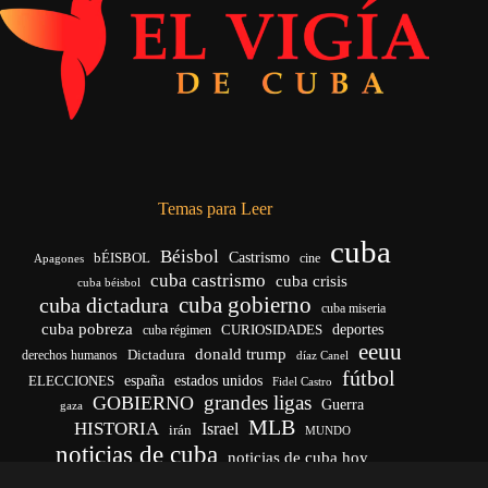
Temas para Leer
cuba
Béisbol
bÉISBOL
Castrismo
cine
Apagones
cuba castrismo
cuba crisis
cuba béisbol
cuba gobierno
cuba dictadura
cuba miseria
cuba pobreza
CURIOSIDADES
deportes
cuba régimen
eeuu
donald trump
Dictadura
derechos humanos
díaz Canel
fútbol
españa
ELECCIONES
estados unidos
Fidel Castro
grandes ligas
GOBIERNO
Guerra
gaza
MLB
HISTORIA
Israel
irán
MUNDO
noticias de cuba
noticias de cuba hoy
venezuela
real madrid
Rusia
Trump
régimen cubano
Ucrania