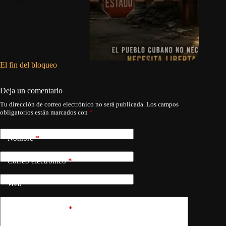
El fin del bloqueo
¿Cuándo
Deja un comentario
Tu dirección de correo electrónico no será publicada.
Los campos
obligatorios están marcados con
*
Nombre
*
Correo electrónico
*
Web
Añadir comentario
*