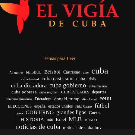
Temas para Leer
cuba
Béisbol
bÉISBOL
Castrismo
cine
Apagones
cuba castrismo
cuba crisis
cuba béisbol
cuba gobierno
cuba dictadura
cuba miseria
cuba pobreza
CURIOSIDADES
deportes
cuba régimen
eeuu
donald trump
Dictadura
derechos humanos
díaz Canel
fútbol
españa
ELECCIONES
estados unidos
Fidel Castro
grandes ligas
GOBIERNO
Guerra
gaza
MLB
HISTORIA
Israel
irán
MUNDO
noticias de cuba
noticias de cuba hoy
venezuela
real madrid
Rusia
Trump
régimen cubano
Ucrania