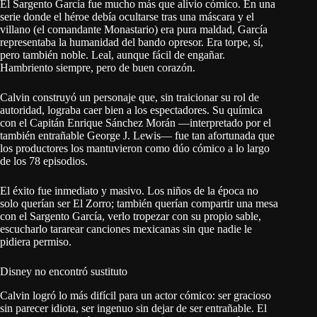
El Sargento García fue mucho más que alivio cómico. En una
serie donde el héroe debía ocultarse tras una máscara y el
villano (el comandante Monastario) era pura maldad, García
representaba la humanidad del bando opresor. Era torpe, sí,
pero también noble. Leal, aunque fácil de engañar.
Hambriento siempre, pero de buen corazón.
Calvin construyó un personaje que, sin traicionar su rol de
autoridad, lograba caer bien a los espectadores. Su química
con el Capitán Enrique Sánchez Morán —interpretado por el
también entrañable George J. Lewis— fue tan afortunada que
los productores los mantuvieron como dúo cómico a lo largo
de los 78 episodios.
El éxito fue inmediato y masivo. Los niños de la época no
solo querían ser El Zorro; también querían compartir una mesa
con el Sargento García, verlo tropezar con su propio sable,
escucharlo tararear canciones mexicanas sin que nadie le
pidiera permiso.
Disney no encontró sustituto
Calvin logró lo más difícil para un actor cómico: ser gracioso
sin parecer idiota, ser ingenuo sin dejar de ser entrañable. El