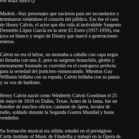
Por Rafa Junco ()
Madrid.- Hay personajes que nacieron para ser secundarios y
terminaron robándose el corazón del público. Ese fue el caso
de Henry Calvin, el actor que dio vida al inolvidable Sargento
Demetrio López García en la serie El Zorro (1957-1959), esa
joya en blanco y negro de Disney que marcó a generaciones
enteras.
Calvin no era el héroe, no montaba a caballo con capa negra
ni firmaba con una Z, pero su sargento bonachón, glotón y
eternamente frustrado se convirtió en el contrapeso perfecto
para la seriedad del justiciero enmascarado. Mientras Guy
Williams brillaba con su espada, Calvin brillaba con su panza
y su voz de barítono.
Henry Calvin nació como Wimberly Calvin Goodman el 25
de mayo de 1918 en Dallas, Texas. Antes de la fama, fue un
hombre de muchos oficios: cantante de ópera, locutor de
radio, soldado durante la Segunda Guerra Mundial y hasta
vendedor.
Su formación musical era sólida; estudió en el prestigioso
Curtis Institute of Music de Filadelfia y trabajó en la Ópera de