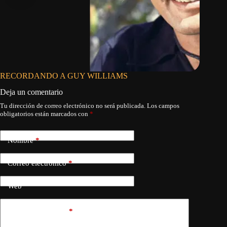
RECORDANDO A GUY WILLIAMS
JOHN 
Deja un comentario
Tu dirección de correo electrónico no será publicada.
Los campos
obligatorios están marcados con
*
Nombre
*
Correo electrónico
*
Web
Añadir comentario
*