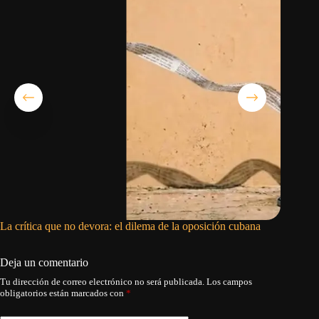
La crítica que no devora: el dilema de la oposición cubana
Buche y
Deja un comentario
Tu dirección de correo electrónico no será publicada.
Los campos
obligatorios están marcados con
*