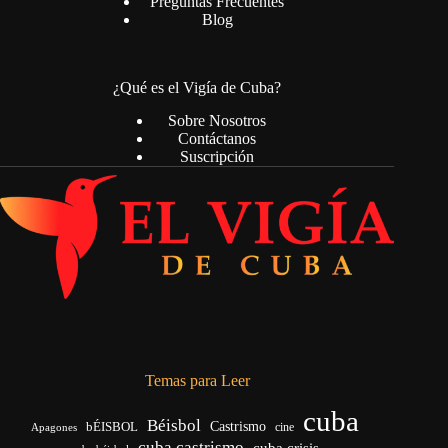
Preguntas Frecuentes
Blog
¿Qué es el Vigía de Cuba?
Sobre Nosotros
Contáctanos
Suscripción
Temas para Leer
cuba
Béisbol
bÉISBOL
Castrismo
cine
Apagones
cuba castrismo
cuba crisis