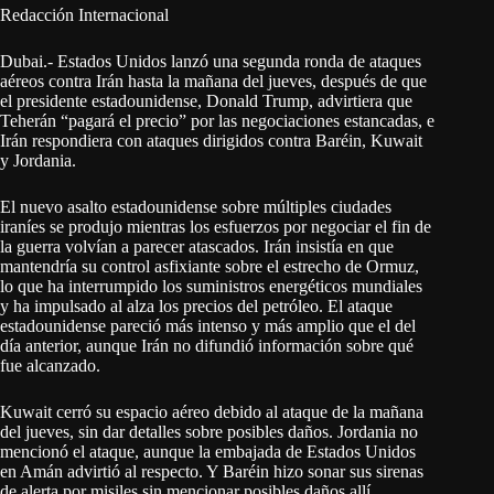
Redacción Internacional
Dubai.- Estados Unidos lanzó una segunda ronda de ataques
aéreos contra Irán hasta la mañana del jueves, después de que
el presidente estadounidense, Donald Trump, advirtiera que
Teherán “pagará el precio” por las negociaciones estancadas, e
Irán respondiera con ataques dirigidos contra Baréin, Kuwait
y Jordania.
El nuevo asalto estadounidense sobre múltiples ciudades
iraníes se produjo mientras los esfuerzos por negociar el fin de
la guerra volvían a parecer atascados. Irán insistía en que
mantendría su control asfixiante sobre el estrecho de Ormuz,
lo que ha interrumpido los suministros energéticos mundiales
y ha impulsado al alza los precios del petróleo. El ataque
estadounidense pareció más intenso y más amplio que el del
día anterior, aunque Irán no difundió información sobre qué
fue alcanzado.
Kuwait cerró su espacio aéreo debido al ataque de la mañana
del jueves, sin dar detalles sobre posibles daños. Jordania no
mencionó el ataque, aunque la embajada de Estados Unidos
en Amán advirtió al respecto. Y Baréin hizo sonar sus sirenas
de alerta por misiles sin mencionar posibles daños allí.