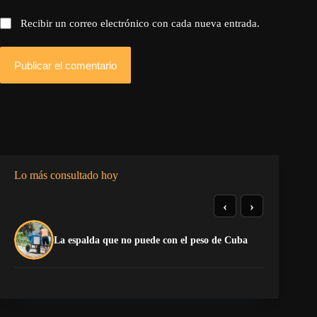
Recibir un correo electrónico con cada nueva entrada.
Publicar el comentario
Lo más consultado hoy
‹
›
El
La espalda que no puede con el peso de Cuba
pr