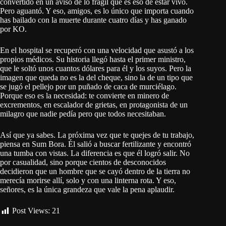
convertido en un aviso de lo frágil que es eso de estar vivo.
Pero aguantó. Y eso, amigos, es lo único que importa cuando
has bailado con la muerte durante cuatro días y has ganado
por KO.
En el hospital se recuperó con una velocidad que asustó a los
propios médicos. Su historia llegó hasta el primer ministro,
que le soltó unos cuantos dólares para él y los suyos. Pero la
imagen que queda no es la del cheque, sino la de un tipo que
se jugó el pellejo por un puñado de caca de murciélago.
Porque eso es la necesidad: te convierte en minero de
excrementos, en escalador de grietas, en protagonista de un
milagro que nadie pedía pero que todos necesitaban.
Así que ya sabes. La próxima vez que te quejes de tu trabajo,
piensa en Sum Bora. Él salió a buscar fertilizante y encontró
una tumba con vistas. La diferencia es que él logró salir. No
por casualidad, sino porque cientos de desconocidos
decidieron que un hombre que se cayó dentro de la tierra no
merecía morirse allí, solo y con una linterna rota. Y eso,
señores, es la única grandeza que vale la pena aplaudir.
Post Views:
21