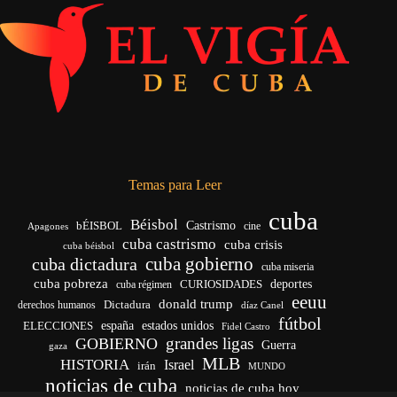
Temas para Leer
cuba
Béisbol
bÉISBOL
Castrismo
cine
Apagones
cuba castrismo
cuba crisis
cuba béisbol
cuba gobierno
cuba dictadura
cuba miseria
cuba pobreza
CURIOSIDADES
deportes
cuba régimen
eeuu
donald trump
Dictadura
derechos humanos
díaz Canel
fútbol
españa
ELECCIONES
estados unidos
Fidel Castro
grandes ligas
GOBIERNO
Guerra
gaza
MLB
HISTORIA
Israel
irán
MUNDO
noticias de cuba
noticias de cuba hoy