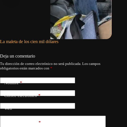
La maleta de los cien mil dólares
Camboya
civiliza
Deja un comentario
Tu dirección de correo electrónico no será publicada.
Los campos
obligatorios están marcados con
*
Nombre
*
Correo electrónico
*
Web
Añadir comentario
*