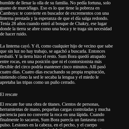
humilde de llenar la olla de su familia. No pedía fortuna, solo
guano de murciélago. Eso es lo que tiene la pobreza en
Camboya: te convierte en buscador de excrementos con una
linterna prestada y la esperanza de que el día salga redondo.
Tenía 28 años cuando entró al bosque de Chakry, ese lugar
donde la tierra se abre como una boca y te traga sin necesidad
de hacer ruido.
La linterna cayó. Y él, como cualquier hijo de vecino que sabe
que sin luz no hay trabajo, se agachó a buscarla. Entonces
resbaló. Y la tierra hizo el resto. Sum Bora quedó atrapado
entre rocas, en una posición que ni el contorsionista más
flexible del circo podría mantener cinco minutos. Allí pasó
cuatro días. Cuatro días escuchando su propia respiración,
sintiendo cómo la sed le secaba la lengua y el miedo le
apretaba las tripas como un puño cerrado.
El rescate
El rescate fue una obra de titanes. Cientos de personas,
herramientas de mano, pequeñas cargas controladas y mucha
paciencia para no convertir la roca en una lápida. Cuando
finalmente lo sacaron, Sum Bora parecía un fantasma con
pulso. Lesiones en la cabeza, en el pecho, y el cuerpo