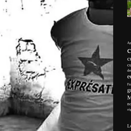
Ap
c
c
de
e
Fi
g
no
ré
L