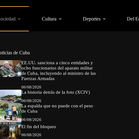
Sociedad
Cultura
Deportes
Del E
oticias de Cuba
EE.UU. sanciona a cinco entidades y
ocho funcionarios del aparato militar
de Cuba, incluyendo al ministro de las
Fuerzas Armadas
06/08/2026
La historia detrás de la foto (XCIV)
06/08/2026
La espalda que no puede con el peso
de Cuba
06/08/2026
El fin del bloqueo
06/08/2026