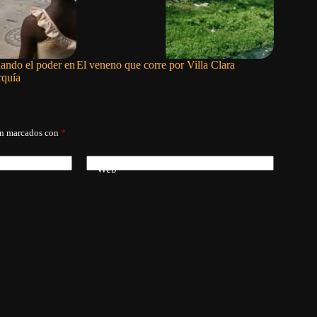
cuando el poder en
El veneno que corre por Villa Clara
Siete paí
rquía
preocupac
en Nicar
án marcados con
*
Web