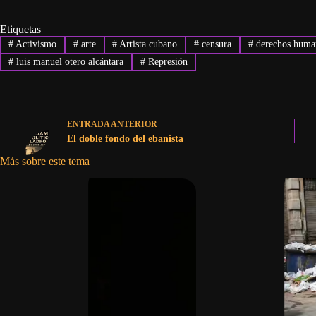
Etiquetas
#
Activismo
#
arte
#
Artista cubano
#
censura
#
derechos huma
#
luis manuel otero alcántara
#
Represión
ENTRADA
ANTERIOR
El doble fondo del ebanista
Más sobre este tema