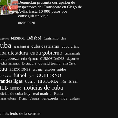
Denuncian presunta corrupción de
inspectores del Transporte en Ciego de
Ávila: hasta 10 000 pesos por
conseguir un viaje
06/08/2026
Béisbol
bÉISBOL
Castrismo
cine
agones
cuba
cuba castrismo
cuba crisis
cuba béisbol
cuba gobierno
uba dictadura
cuba miseria
uba pobreza
CURIOSIDADES
deportes
cuba régimen
donald trump
Dictadura
rechos humanos
díaz Canel
euu
españa
ELECCIONES
estados unidos
fútbol
GOBIERNO
del Castro
gaza
randes ligas
HISTORIA
Israel
Guerra
irán
noticias de cuba
MLB
MUNDO
ticias de cuba hoy
real madrid
Rusia
venezuela
vida
Trump
gimen cubano
Ucrania
yankees
o más leído de la semana