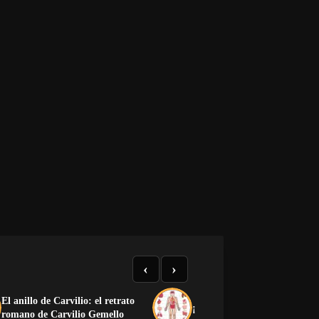
‹
›
El anillo de Carvilio: el retrato
¡Preciosa la anatomía human
romano de Carvilio Gemello