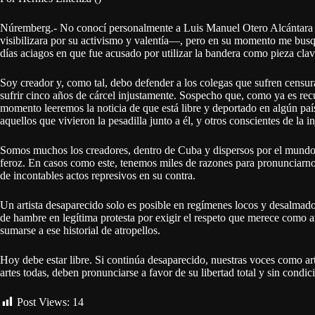
Núremberg.- No conocí personalmente a Luis Manuel Otero Alcántara 
visibilizara por su activismo y valentía—, pero en su momento me busq
días aciagos en que fue acusado por utilizar la bandera como pieza clav
Soy creador y, como tal, debo defender a los colegas que sufren censu
sufrir cinco años de cárcel injustamente. Sospecho que, como ya es rec
momento leeremos la noticia de que está libre y deportado en algún paí
aquellos que vivieron la pesadilla junto a él, y otros conscientes de la i
Somos muchos los creadores, dentro de Cuba y dispersos por el mundo
feroz. En casos como este, tenemos miles de razones para pronunciarnos
de incontables actos represivos en su contra.
Un artista desaparecido solo es posible en regímenes locos y desalmado
de hambre en legítima protesta por exigir el respeto que merece como a
sumarse a ese historial de atropellos.
Hoy debe estar libre. Si continúa desaparecido, nuestras voces como artis
artes todas, deben pronunciarse a favor de su libertad total y sin cond
Post Views:
14