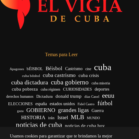
Temas para Leer
cuba
Béisbol
bÉISBOL
Castrismo
cine
Apagones
cuba castrismo
cuba crisis
cuba béisbol
cuba gobierno
cuba dictadura
cuba miseria
cuba pobreza
CURIOSIDADES
deportes
cuba régimen
eeuu
donald trump
Dictadura
derechos humanos
díaz Canel
fútbol
españa
ELECCIONES
estados unidos
Fidel Castro
grandes ligas
GOBIERNO
Guerra
gaza
MLB
HISTORIA
Israel
irán
MUNDO
noticias de cuba
noticias de cuba hoy
venezuela
real madrid
Rusia
Trump
régimen cubano
Ucrania
Usamos cookies para garantizar que te brindamos la mejor
vida
yankees