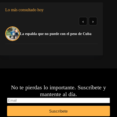
Lo más consultado hoy
‹
›
La
La espalda que no puede con el peso de Cuba
co
No te pierdas lo importante. Suscríbete y
mantente al día.
Suscríbete