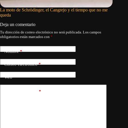
La moto de Schrödinger, el Cangrejo y el tiempo que no me
María Co
queda
para reg
Deja un comentario
Tu dirección de correo electrónico no será publicada.
Los campos
obligatorios están marcados con
*
Nombre
*
Correo electrónico
*
Web
Añadir comentario
*