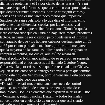
diarias de proteínas y el 18 por ciento de las grasas». Y a mí
me parece que el informe se queda corto en esos porcentajes,
que deben ser mucho menores, porque conseguir carnes y
aceites en Cuba es una tarea poco menos que imposible.
Sánchez Berzaín apela solo a lo que dice el informe, en lo
referente a las diferencias creadas por las remesas, y al
insuficiente salario que reciben lo cubanos. También queda
claro cuando dice que en Cuba no hay, literalmente, productos
lácteos, ni carne de res o cerdo, pero puede errar el informe
con aquello de que «los hogares cubanos destinan entre un 55
al 65 por ciento para alimentación», porque a mí me parece
que la mayoría de las familias utilizan todo lo que ganan en
comprar alimentos, los cuales, aún así, no alcanzan.
Para el político boliviano, exiliado de su país por su supuesta
responsabilidad en los sucesos del llamado Octubre Negro,
Cuba vive la peor crisis desde que fue rescatada por Chávez,
«quien desde entonces le entregó Venezuela para que termine
como está hoy día Venezuela, porque Venezuela está peor que
en el 99 y Cuba peor que nunca».
«Dictadura, estatismo, centralismo, ausencia de control
público, no rendición de cuentas, crimen organizado e
impunidad», son los elementos que explican la crisis de Cuba
y Venezuela, según Sánchez Berzaín. «Todos los males
concentrados en el ejercicio de un poder que está siendo
tolerado por las democracias del mundo».