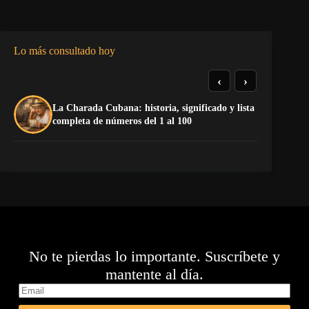
Lo más consultado hoy
‹
›
La Charada Cubana: historia, significado y lista
De
completa de números del 1 al 100
ga
No te pierdas lo importante. Suscríbete y
mantente al día.