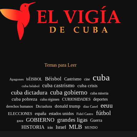
Temas para Leer
cuba
Béisbol
bÉISBOL
Castrismo
cine
Apagones
cuba castrismo
cuba crisis
cuba béisbol
cuba gobierno
cuba dictadura
cuba miseria
cuba pobreza
deportes
cuba régimen
CURIOSIDADES
eeuu
donald trump
Dictadura
derechos humanos
díaz Canel
fútbol
ELECCIONES
españa
estados unidos
Fidel Castro
grandes ligas
GOBIERNO
Guerra
gaza
MLB
HISTORIA
Israel
irán
MUNDO
noticias de cuba
noticias de cuba hoy
real madrid