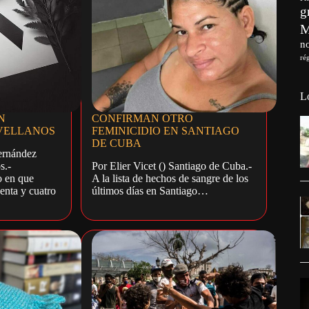
g
no
ré
L
N
CONFIRMAN OTRO
OVELLANOS
FEMINICIDIO EN SANTIAGO
DE CUBA
ernández
s.-
Por Elier Vicet () Santiago de Cuba.-
o en que
A la lista de hechos de sangre de los
enta y cuatro
últimos días en Santiago…