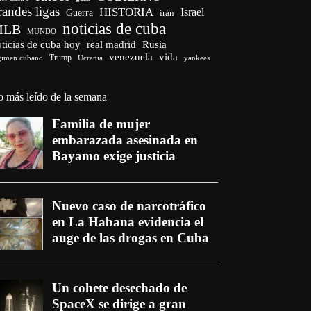
randes ligas
HISTORIA
Israel
Guerra
irán
noticias de cuba
MLB
MUNDO
ticias de cuba hoy
real madrid
Rusia
venezuela
vida
Trump
gimen cubano
Ucrania
yankees
o más leído de la semana