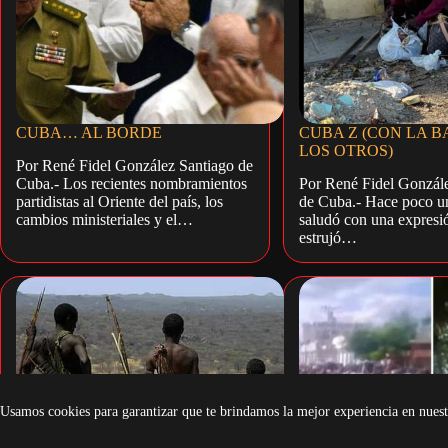
CUBA… AL BORDE
CUBA Z (CON LA B
LOS OTROS)
Por René Fidel González Santiago de
Cuba.- Los recientes nombramientos
Por René Fidel Gonzále
partidistas al Oriente del país, los
de Cuba.- Hace poco u
cambios ministeriales y el…
saludó con una expresi
estrujó…
Usamos cookies para garantizar que te brindamos la mejor experiencia en nuest