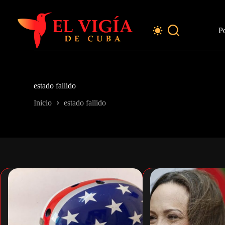
Saltar
al
contenido
P
estado fallido
Inicio
estado fallido