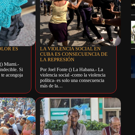
LOR ES
LA VIOLENCIA SOCIAL EN
CUBA ES CONSECUENCIA DE
LA REPRESIÓN
() Miami.-
indecible. Si
Por Joel Fonte () La Habana.- La
 te acongoja
violencia social -como la violencia
política- es solo una consecuencia
más de la…