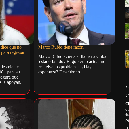
dice que no
Marco Rubio tiene razón
 para regresar
Marco Rubio acierta al llamar a Cuba
'estado fallido'. El gobierno actual no
 desmiente
resuelve los problemas. ¿Hay
ción para su
esperanza? Descúbrelo.
segura que
s la apoyan.
Ap
c
c
de
e
Fi