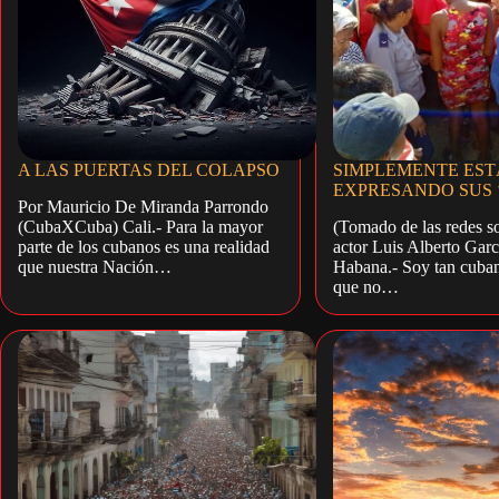
A LAS PUERTAS DEL COLAPSO
SIMPLEMENTE ES
EXPRESANDO SUS ‘
Por Mauricio De Miranda Parrondo
(CubaXCuba) Cali.- Para la mayor
(Tomado de las redes so
parte de los cubanos es una realidad
actor Luis Alberto Gar
que nuestra Nación…
Habana.- Soy tan cuba
que no…