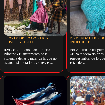
CLAVES DE LA CAÓTICA
EL VERDADERO DO
CRISIS EN HAITÍ
INDECIBLE
Redacción Internacional Puerto
Por Adalixis Almaguer 
Príncipe.- El incremento de la
«El verdadero dolor es 
violencia de las bandas de la que no
puedes hablar de lo que
escapan siquiera los aviones, el…
estás de…