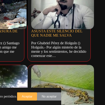
ASURA DE
ASUSTA ESTE SILENCIO DEL
QUE NADIE ME SALVA
z () Santiago
Por Ghabriel Pérez de Holguín ()
n amigo me
Holguín.- Por algún misterio de la
ón que me
mente y los sentimientos, he decidido
comenzar este…
ro periódico.
Aceptar
No aceptar