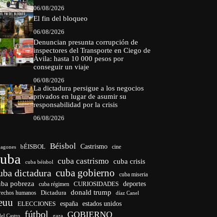
06/08/2026
El fin del bloqueo
06/08/2026
Denuncian presunta corrupción de
inspectores del Transporte en Ciego de
Ávila: hasta 10 000 pesos por
conseguir un viaje
06/08/2026
La dictadura persigue a los negocios
privados en lugar de asumir su
responsabilidad por la crisis
06/08/2026
Béisbol
bÉISBOL
Castrismo
cine
agones
cuba
cuba castrismo
cuba crisis
cuba béisbol
cuba gobierno
uba dictadura
cuba miseria
uba pobreza
CURIOSIDADES
deportes
cuba régimen
donald trump
Dictadura
rechos humanos
díaz Canel
euu
españa
ELECCIONES
estados unidos
fútbol
GOBIERNO
del Castro
gaza