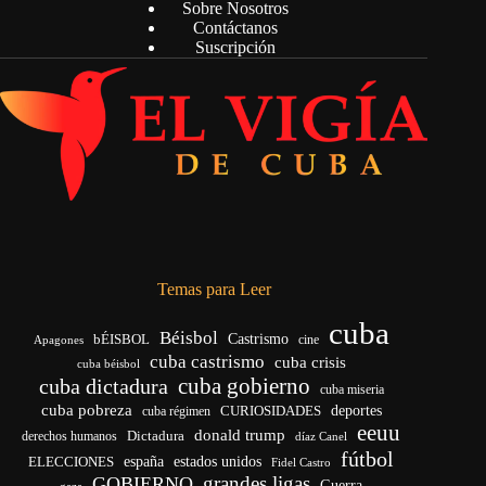
Sobre Nosotros
Contáctanos
Suscripción
Temas para Leer
cuba
Béisbol
bÉISBOL
Castrismo
cine
Apagones
cuba castrismo
cuba crisis
cuba béisbol
cuba gobierno
cuba dictadura
cuba miseria
cuba pobreza
deportes
cuba régimen
CURIOSIDADES
eeuu
donald trump
Dictadura
derechos humanos
díaz Canel
fútbol
ELECCIONES
españa
estados unidos
Fidel Castro
grandes ligas
GOBIERNO
Guerra