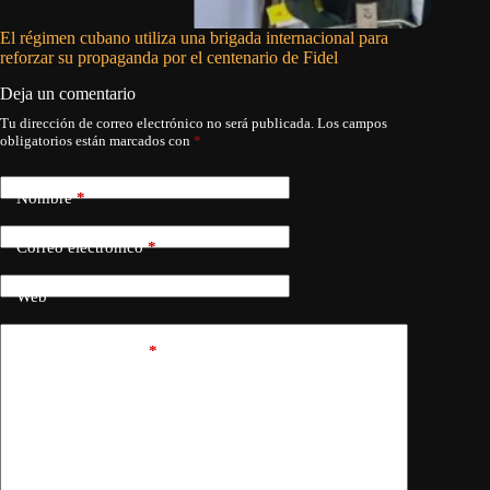
El régimen cubano utiliza una brigada internacional para
Donación
reforzar su propaganda por el centenario de Fidel
energéti
Deja un comentario
Tu dirección de correo electrónico no será publicada.
Los campos
obligatorios están marcados con
*
Nombre
*
Correo electrónico
*
Web
Añadir comentario
*