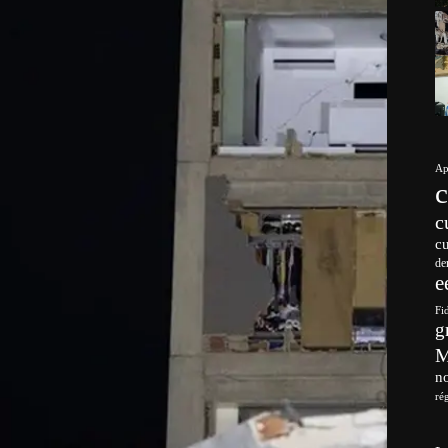
Ap
c
c
de
e
Fi
g
no
ré