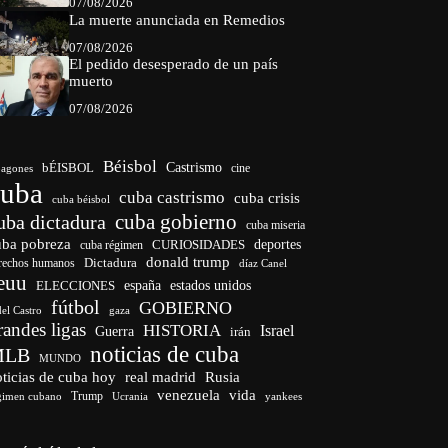
07/08/2026
La muerte anunciada en Remedios
07/08/2026
El pedido desesperado de un país
muerto
07/08/2026
Béisbol
bÉISBOL
Castrismo
cine
agones
cuba
cuba castrismo
cuba crisis
cuba béisbol
cuba gobierno
uba dictadura
cuba miseria
uba pobreza
CURIOSIDADES
deportes
cuba régimen
donald trump
Dictadura
rechos humanos
díaz Canel
euu
españa
ELECCIONES
estados unidos
fútbol
GOBIERNO
del Castro
gaza
randes ligas
HISTORIA
Israel
Guerra
irán
noticias de cuba
MLB
MUNDO
ticias de cuba hoy
real madrid
Rusia
venezuela
vida
Trump
gimen cubano
Ucrania
yankees