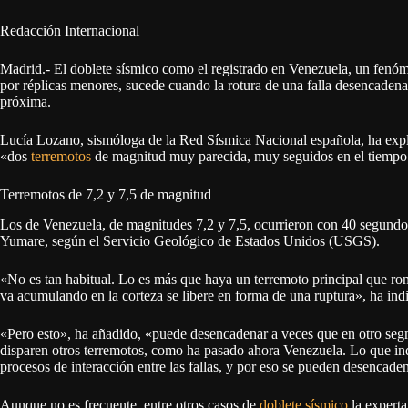
Redacción Internacional
Madrid.- El doblete sísmico como el registrado en Venezuela, un fenóm
por réplicas menores, sucede cuando la rotura de una falla desencaden
próxima.
Lucía Lozano, sismóloga de la Red Sísmica Nacional española, ha exp
«dos
terremotos
de magnitud muy parecida, muy seguidos en el tiempo
Terremotos de 7,2 y 7,5 de magnitud
Los de Venezuela, de magnitudes 7,2 y 7,5, ocurrieron con 40 segundos 
Yumare, según el Servicio Geológico de Estados Unidos (USGS).
«No es tan habitual. Lo es más que haya un terremoto principal que romp
va acumulando en la corteza se libere en forma de una ruptura», ha ind
«Pero esto», ha añadido, «puede desencadenar a veces que en otro segm
disparen otros terremotos, como ha pasado ahora Venezuela. Lo que in
procesos de interacción entre las fallas, y por eso se pueden desencade
Aunque no es frecuente, entre otros casos de
doblete sísmico
la expert