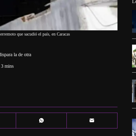
L
 terremoto que sacudió el país, en Caracas
ispara la de otra
3 mins