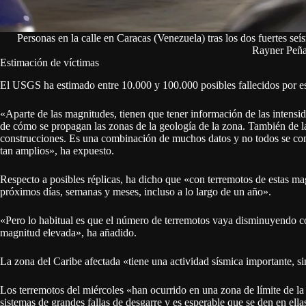
Personas en la calle en Caracas (Venezuela) tras los dos fuertes seí
Rayner Peñ
Estimación de víctimas
El USGS ha estimado entre 10.000 y 100.000 posibles fallecidos por est
«Aparte de las magnitudes, tienen que tener información de las intensi
de cómo se propagan las zonas de la geología de la zona. También de la 
construcciones. Es una combinación de muchos datos y no todos se cono
tan amplios», ha expuesto.
Respecto a posibles réplicas, ha dicho que «con terremotos de estas mag
próximos días, semanas y meses, incluso a lo largo de un año».
«Pero lo habitual es que el número de terremotos vaya disminuyendo co
magnitud elevada», ha añadido.
La zona del Caribe afectada «tiene una actividad sísmica importante, si
Los terremotos del miércoles «han ocurrido en una zona de límite de la
sistemas de grandes fallas de desgarre y es esperable que se den en ell