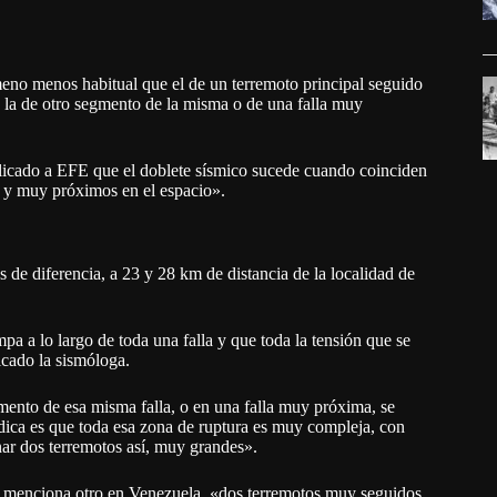
eno menos habitual que el de un terremoto principal seguido
a la de otro segmento de la misma o de una falla muy
licado a EFE que el doblete sísmico sucede cuando coinciden
 y muy próximos en el espacio».
de diferencia, a 23 y 28 km de distancia de la localidad de
a a lo largo de toda una falla y que toda la tensión que se
icado la sismóloga.
ento de esa misma falla, o en una falla muy próxima, se
dica es que toda esa zona de ruptura es muy compleja, con
nar dos terremotos así, muy grandes».
a menciona otro en Venezuela, «dos terremotos muy seguidos