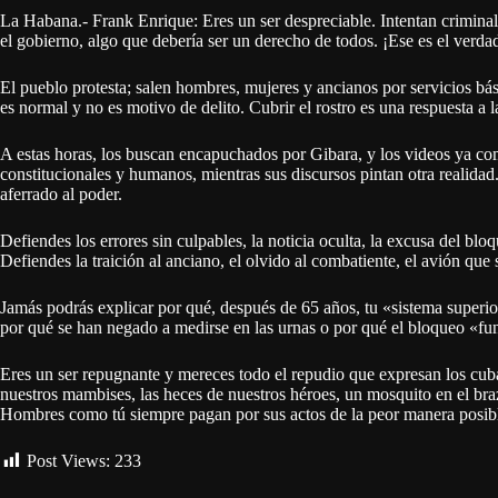
La Habana.- Frank Enrique: Eres un ser despreciable. Intentan criminal
el gobierno, algo que debería ser un derecho de todos. ¡Ese es el verd
El pueblo protesta; salen hombres, mujeres y ancianos por servicios bá
es normal y no es motivo de delito. Cubrir el rostro es una respuesta a 
A estas horas, los buscan encapuchados por Gibara, y los videos ya co
constitucionales y humanos, mientras sus discursos pintan otra realidad
aferrado al poder.
Defiendes los errores sin culpables, la noticia oculta, la excusa del blo
Defiendes la traición al anciano, el olvido al combatiente, el avión que 
Jamás podrás explicar por qué, después de 65 años, tu «sistema superi
por qué se han negado a medirse en las urnas o por qué el bloqueo «fun
Eres un ser repugnante y mereces todo el repudio que expresan los cuba
nuestros mambises, las heces de nuestros héroes, un mosquito en el br
Hombres como tú siempre pagan por sus actos de la peor manera posible
Post Views:
233