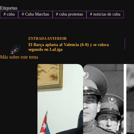
Etiquetas
#
cuba
#
Cuba Marchas
#
cuba protestas
#
noticias de cuba
ENTRADA
ANTERIOR
El Barça aplasta al Valencia (6-0) y se coloca
segundo en LaLiga
Más sobre este tema