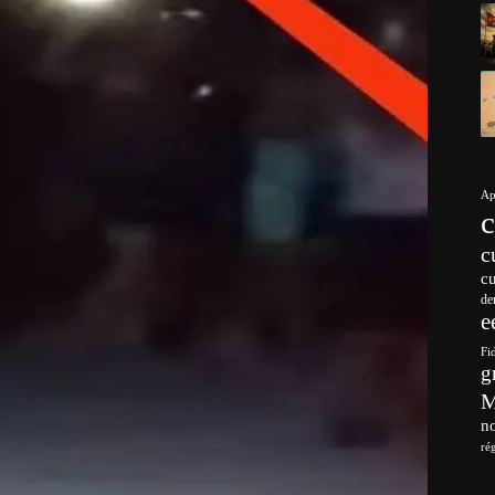
Ap
c
c
de
e
Fi
g
no
ré