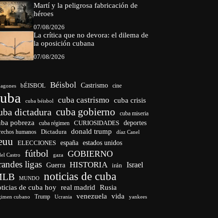
Martí y la peligrosa fabricación de
héroes
07/08/2026
La crítica que no devora: el dilema de
la oposición cubana
07/08/2026
Béisbol
bÉISBOL
Castrismo
cine
agones
cuba
cuba castrismo
cuba crisis
cuba béisbol
cuba gobierno
uba dictadura
cuba miseria
uba pobreza
CURIOSIDADES
deportes
cuba régimen
donald trump
Dictadura
rechos humanos
díaz Canel
euu
españa
ELECCIONES
estados unidos
fútbol
GOBIERNO
del Castro
gaza
randes ligas
HISTORIA
Israel
Guerra
irán
noticias de cuba
MLB
MUNDO
ticias de cuba hoy
real madrid
Rusia
venezuela
vida
Trump
gimen cubano
Ucrania
yankees