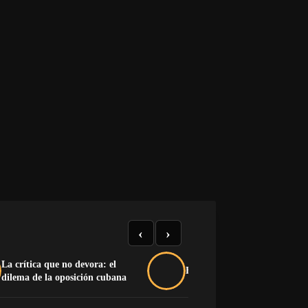
‹
›
La crítica que no devora: el
Buche y pluma na’má
dilema de la oposición cubana