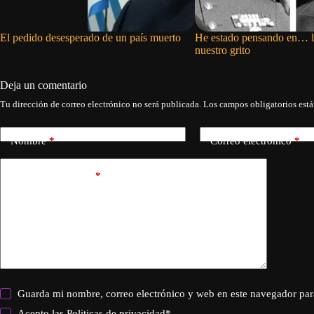
El pedido desesperado de un país muerto
He estado pensando en… la
nuestro grito
Deja un comentario
Tu dirección de correo electrónico no será publicada.
Los campos obligatorios est
Nombre
*
Correo electrónico
*
Añadir comentario
*
Guarda mi nombre, correo electrónico y web en este navegador par
Acepto las
Politicas de privacidad
*