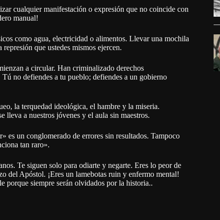
izar cualquier manifestación o expresión que no coincide con
adero manual!
sicos como agua, electricidad o alimentos. Llevar una mochila
la represión que ustedes mismos ejercen.
mienzan a circular. Han criminalizado derechos
. Tú no defiendes a tu pueblo; defiendes a un gobierno
queo, la terquedad ideológica, el hambre y la miseria.
se lleva a nuestros jóvenes y el aula sin maestros.
or» es un conglomerado de errores sin resultados. Tampoco
ciona tan raro».
nos. Te siguen solo para odiarte y negarte. Eres lo peor de
azo del Apóstol. ¡Eres un lamebotas ruin y enfermo mental!
 porque siempre serán olvidados por la historia..