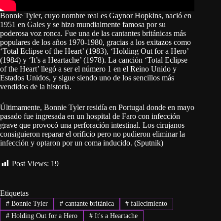
Bonnie Tyler, cuyo nombre real es Gaynor Hopkins, nació en
1951 en Gales y se hizo mundialmente famosa por su
poderosa voz ronca. Fue una de las cantantes británicas más
populares de los años 1970-1980, gracias a los exitazos como
‘Total Eclipse of the Heart’ (1983), ‘Holding Out for a Hero’
(1984) y ‘It’s a Heartache’ (1978). La canción ‘Total Eclipse
of the Heart’ llegó a ser el número 1 en el Reino Unido y
Estados Unidos, y sigue siendo uno de los sencillos más
vendidos de la historia.
Últimamente, Bonnie Tyler residía en Portugal donde en mayo
pasado fue ingresada en un hospital de Faro con infección
grave que provocó una perforación intestinal. Los cirujanos
consiguieron reparar el orificio pero no pudieron eliminar la
infección y optaron por un coma inducido. (Sputnik)
Post Views:
19
Etiquetas
#
Bonnie Tyler
#
cantante británica
#
fallecimiento
#
Holding Out for a Hero
#
It's a Heartache