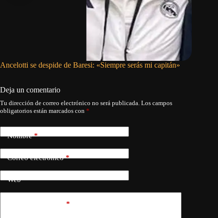
Ancelotti se despide de Baresi: «Siempre serás mi capitán»
Fallece 
a los 66
Deja un comentario
Tu dirección de correo electrónico no será publicada.
Los campos
obligatorios están marcados con
*
Nombre
*
Correo electrónico
*
Web
Añadir comentario
*