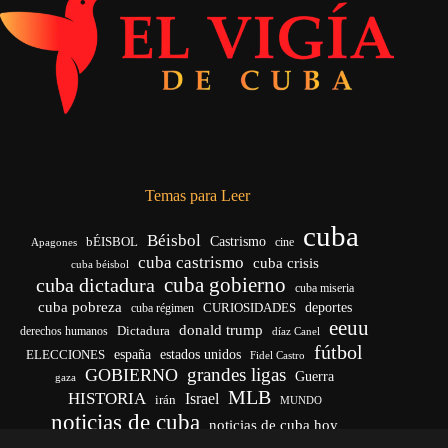
Temas para Leer
cuba
Béisbol
bÉISBOL
Castrismo
cine
Apagones
cuba castrismo
cuba crisis
cuba béisbol
cuba gobierno
cuba dictadura
cuba miseria
cuba pobreza
CURIOSIDADES
deportes
cuba régimen
eeuu
donald trump
Dictadura
derechos humanos
díaz Canel
fútbol
españa
ELECCIONES
estados unidos
Fidel Castro
grandes ligas
GOBIERNO
Guerra
gaza
MLB
HISTORIA
Israel
irán
MUNDO
noticias de cuba
noticias de cuba hoy
venezuela
real madrid
Rusia
Trump
régimen cubano
Ucrania