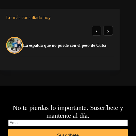
Lo más consultado hoy
‹
›
El
La espalda que no puede con el peso de Cuba
pr
No te pierdas lo importante. Suscríbete y
mantente al día.
Suscríbete