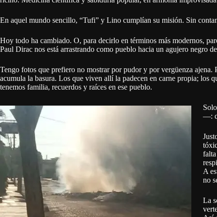
En aquel mundo sencillo, “Tufi” y Lino cumplían su misión. Sin conta
Hoy todo ha cambiado. O, para decirlo en términos más modernos, pare
Paul Dirac nos está arrastrando como pueblo hacia un agujero negro de
Tengo fotos que prefiero no mostrar por pudor y por vergüenza ajena. 
acumula la basura. Los que viven allí la padecen en carne propia; los q
tenemos familia, recuerdos y raíces en ese pueblo.
Solo
—: q
Just
tóxi
falt
resp
A es
no s
La s
vert