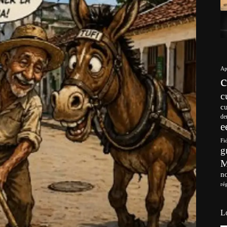
Ap
c
c
de
e
Fi
g
no
ré
L