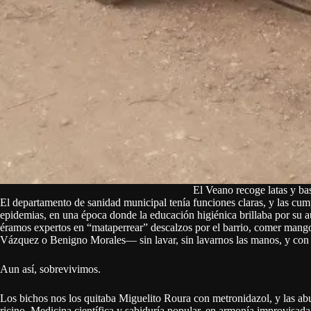
El Veano recoge latas y bas
El departamento de sanidad municipal tenía funciones claras, y las cump
epidemias, en una época donde la educación higiénica brillaba por su 
éramos expertos en “mataperrear” descalzos por el barrio, comer man
Vázquez o Benigno Morales— sin lavar, sin lavarnos las manos, y con 
Aun así, sobrevivimos.
Los bichos nos los quitaba Miguelito Roura con metronidazol, y las abue
ricino. Medicina científica y sabiduría popular, en armonía improvisada