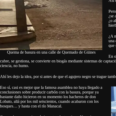
Así 
Pero
¿se 
¿o a
hier
¿A n
una 
que 
Quema de basura en una calle de Quemado de Güines
En o
cubre, se gestiona, se convierte en biogás mediante sistemas de captaci
ciencia, no humo.
Ahí les dejo la idea, por si antes de que el agujero negro se trague tam
Eso sí, casi es mejor que la famosa asamblea no haya llegado a
conclusiones sobre producir carbón con la basura, porque ya
bastante daño hicieron en su momento los hacheros de don
Lobato, allá por los mil seiscientos, cuando acabaron con los
bosques… y hasta con el río Manacal.