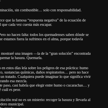
minación, sin combustible… solo con responsabilidad.
ce que la famosa “respuesta negativa” de la ecuación de
l que cada vez cuesta más escapar.
Pero no hacen falta: todos los quemadenses saben dónde se
ue estamos fuera la sufrimos en el alma, porque todavía
 mostraré una imagen —la de la “gran solución” encontrada
uemar la basura. Quemarla.
o en estos días leía sobre los peligros de esa práctica: humo
co, sustancias químicas, daños respiratorios… pero no hace
a un tratado. Cualquiera puede imaginar lo que significa vivir
irando esa mezcla.
te paso, casi habría que elegir entre humo o cucarachas… y
é cuál es peor.
olución real no es un misterio: recoger la basura y llevarla al
edero municipal.