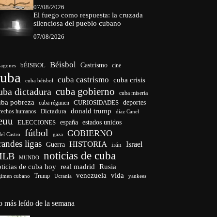
07/08/2026
El fuego como respuesta: la cruzada
silenciosa del pueblo cubano
07/08/2026
Béisbol
bÉISBOL
Castrismo
cine
agones
cuba
cuba castrismo
cuba crisis
cuba béisbol
cuba gobierno
uba dictadura
cuba miseria
uba pobreza
CURIOSIDADES
deportes
cuba régimen
donald trump
Dictadura
rechos humanos
díaz Canel
euu
españa
ELECCIONES
estados unidos
fútbol
GOBIERNO
del Castro
gaza
randes ligas
HISTORIA
Israel
Guerra
irán
noticias de cuba
MLB
MUNDO
ticias de cuba hoy
real madrid
Rusia
venezuela
vida
Trump
gimen cubano
Ucrania
yankees
o más leído de la semana