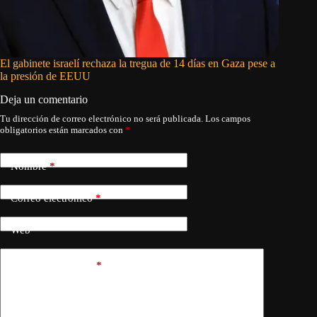
El gabinete israelí rechaza la tregua de 14 días en Gaza pese a
El nuev
la presión de EEUU
Marrueco
Deja un comentario
Tu dirección de correo electrónico no será publicada.
Los campos
obligatorios están marcados con
*
Nombre
*
Correo electrónico
*
Web
Añadir comentario
*