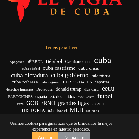
Temas para Leer
cuba
Béisbol
bÉISBOL
Castrismo
cine
Apagones
cuba castrismo
cuba crisis
cuba béisbol
cuba gobierno
cuba dictadura
cuba miseria
cuba pobreza
deportes
cuba régimen
CURIOSIDADES
eeuu
donald trump
Dictadura
derechos humanos
díaz Canel
fútbol
ELECCIONES
españa
estados unidos
Fidel Castro
grandes ligas
GOBIERNO
Guerra
gaza
MLB
HISTORIA
Israel
irán
MUNDO
noticias de cuba
noticias de cuba hoy
real madrid
Usamos cookies para garantizar que te brindamos la mejor
venezuela
Rusia
vida
Trump
régimen cubano
Ucrania
yankees
experiencia en nuestro periódico.
Copyright © 2026 - El Vigía de Cuba
Aceptar
No aceptar