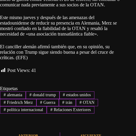
comunicar nada previamente a sus socios de la OTAN.
Este mismo jueves y después de las amenazas del
estadounidense de reducir su presencia en Alemania, Merz se
mostró confiado en la fiabilidad de la OTAN y resaltó la
necesidad de «una asociación transatlántica fiable».
El canciller alemán afirmó también que, en su opinión, su
relación con Trump sigue siendo buena a pesar del cruce de
críticas. (EFE)
Post Views:
41
Etiquetas
#
alemania
#
donald trump
#
estados unidos
#
Friedrich Merz
#
Guerra
#
irán
#
OTAN
#
política internacional
#
Relaciones Exteriores
ANTERIOR
SIGUIENTE