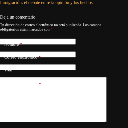
Inmigración: el debate entre la opinión y los hechos
La Casa
Hegseth 
Deja un comentario
Tu dirección de correo electrónico no será publicada.
Los campos
obligatorios están marcados con
*
Nombre
*
Correo electrónico
*
Web
Añadir comentario
*