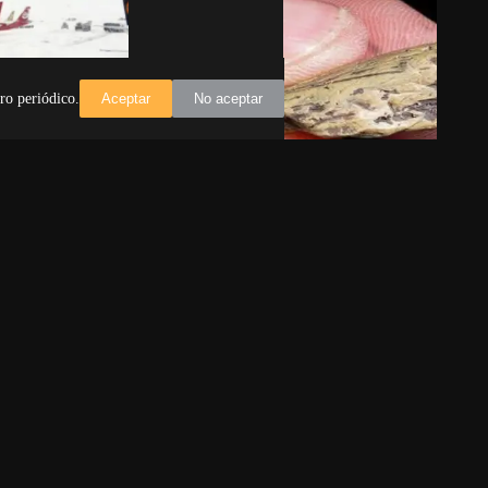
ro periódico.
Aceptar
No aceptar
elos en el
El vuelo congelado: el ave que
 por nieve y
atravesó milenios
La imagen muestra un objeto
to de Fráncfort
diminuto, áspero, fácil de pasar por
 vuelos
alto. Sin embargo, encierra una
das y las
profundidad temporal difícil de…