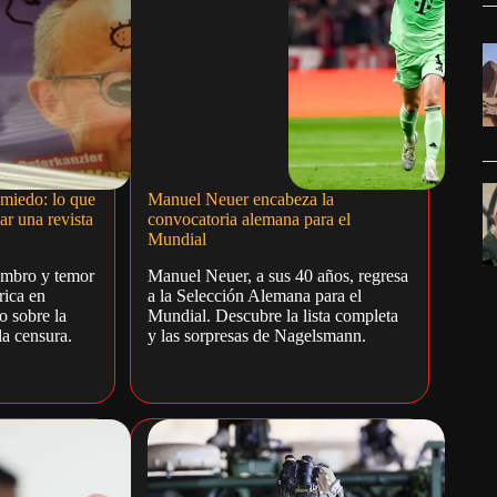
 miedo: lo que
Manuel Neuer encabeza la
ar una revista
convocatoria alemana para el
Mundial
ombro y temor
Manuel Neuer, a sus 40 años, regresa
rica en
a la Selección Alemana para el
o sobre la
Mundial. Descubre la lista completa
la censura.
y las sorpresas de Nagelsmann.