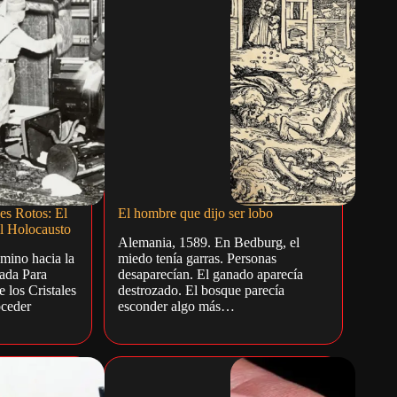
es Rotos: El
El hombre que dijo ser lobo
l Holocausto
Alemania, 1589. En Bedburg, el
amino hacia la
miedo tenía garras. Personas
zada Para
desaparecían. El ganado aparecía
 los Cristales
destrozado. El bosque parecía
oceder
esconder algo más…