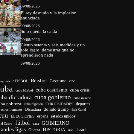
09/08/2026
El rey desnudo y la implosión
anunciada
09/08/2026
Solo queda la caída
09/08/2026
Ciento setenta y seis medidas y un
solo logro: demostrar que no
aprendieron nada
09/08/2026
Béisbol
bÉISBOL
Castrismo
cine
agones
cuba
cuba castrismo
cuba crisis
cuba béisbol
cuba gobierno
uba dictadura
cuba miseria
uba pobreza
deportes
cuba régimen
CURIOSIDADES
donald trump
Dictadura
rechos humanos
díaz Canel
euu
ELECCIONES
españa
estados unidos
fútbol
GOBIERNO
del Castro
gaza
randes ligas
HISTORIA
Israel
Guerra
irán