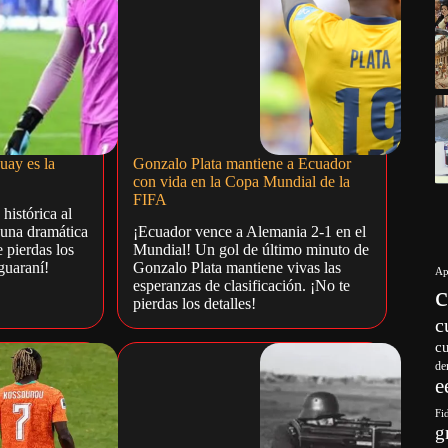
uay es la
Gonzalo Plata mantiene a Ecuador
con vida en la Copa Mundial de la
FIFA
histórica al
 una dramática
¡Ecuador vence a Alemania 2-1 en el
 pierdas los
Mundial! Un gol de último minuto de
guaraní!
Gonzalo Plata mantiene vivas las
Ap
esperanzas de clasificación. ¡No te
pierdas los detalles!
c
c
de
e
Fi
g