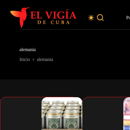
Saltar
al
contenido
P
alemania
Inicio
alemania