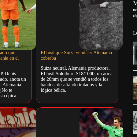
no
ré
L
rado que
El fusil que Suiza vendía y Alemania
ania en el
cobraba
Suiza neutral, Alemania productora.
l! Denis
El fusil Solothurn S18/1000, un arma
rado, anota un
de 20mm que se vendió a todos los
a a Alemania
bandos, desafiando tratados y la
 ¡No te
lógica bélica.
sta épica...