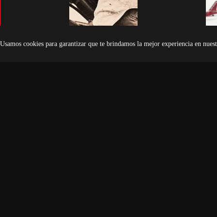
Usamos cookies para garantizar que te brindamos la mejor experiencia en nuest
La ingeniera que el Tercer Reich
Cancelan decenas de vu
necesitaba (y perdonó)
aeropuerto de Fráncfort
hielo
Solo 39 mujeres recibieron la Cruz
de Hierro alemana durante la
Fráncfort.- El aeropuer
Segunda Guerra Mundial. Casi todas
canceló hoy decenas de
eran enfermeras. Pero una…
después de que las neva
condiciones de hielo…