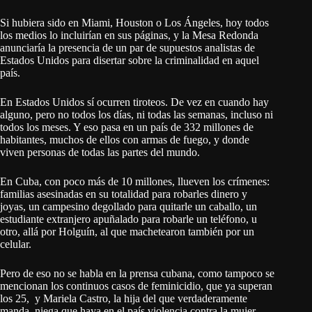
Si hubiera sido en Miami, Houston o Los Ángeles, hoy todos
los medios lo incluirían en sus páginas, y la Mesa Redonda
anunciaría la presencia de un par de supuestos analistas de
Estados Unidos para disertar sobre la criminalidad en aquel
país.
En Estados Unidos sí ocurren tiroteos. De vez en cuando hay
alguno, pero no todos los días, ni todas las semanas, incluso ni
todos los meses. Y eso pasa en un país de 332 millones de
habitantes, muchos de ellos con armas de fuego, y donde
viven personas de todas las partes del mundo.
En Cuba, con poco más de 10 millones, llueven los crímenes:
familias asesinadas en su totalidad para robarles dinero y
joyas, un campesino degollado para quitarle un caballo, un
estudiante extranjero apuñalado para robarle un teléfono, u
otro, allá por Holguín, al que machetearon también por un
celular.
Pero de eso no se habla en la prensa cubana, como tampoco se
mencionan los continuos casos de feminicidio, que ya superan
los 25, y Mariela Castro, la hija del que verdaderamente
manda, niega que haya en el país violencia contra la mujer,