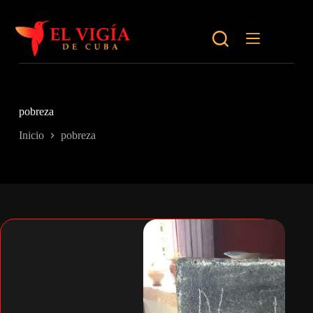
Saltar
al
contenido
pobreza
Inicio
pobreza