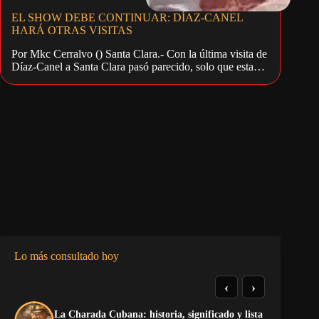
EL SHOW DEBE CONTINUAR: DÍAZ-CANEL
HARÁ OTRAS VISITAS
Por Mkc Cerralvo () Santa Clara.- Con la última visita de
Díaz-Canel a Santa Clara pasó parecido, solo que esta…
Lo más consultado hoy
‹
›
La Charada Cubana: historia, significado y lista
El