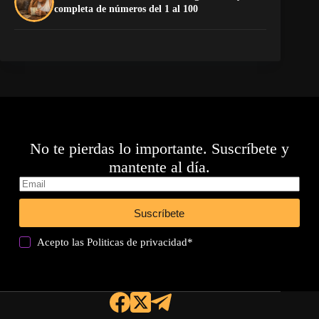
completa de números del 1 al 100
de
No te pierdas lo importante. Suscríbete y
mantente al día.
Suscríbete
Acepto las
Politicas de privacidad
*