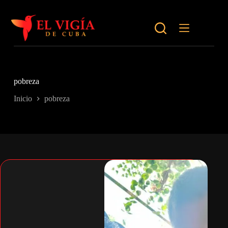
Saltar
al
contenido
pobreza
Inicio
pobreza