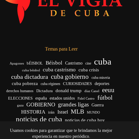
Temas para Leer
cuba
Béisbol
bÉISBOL
Castrismo
cine
Apagones
cuba castrismo
cuba crisis
cuba béisbol
cuba gobierno
cuba dictadura
cuba miseria
cuba pobreza
CURIOSIDADES
deportes
cuba régimen
eeuu
donald trump
Dictadura
derechos humanos
díaz Canel
fútbol
españa
ELECCIONES
estados unidos
Fidel Castro
grandes ligas
GOBIERNO
Guerra
gaza
MLB
HISTORIA
Israel
irán
MUNDO
noticias de cuba
noticias de cuba hoy
venezuela
real madrid
Rusia
Trump
régimen cubano
Ucrania
Usamos cookies para garantizar que te brindamos la mejor
vida
yankees
experiencia en nuestro periódico.