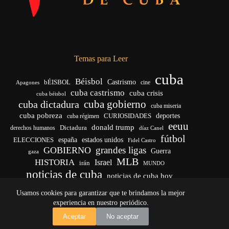
Temas para Leer
cuba
Béisbol
bÉISBOL
Castrismo
cine
Apagones
cuba castrismo
cuba crisis
cuba béisbol
cuba gobierno
cuba dictadura
cuba miseria
cuba pobreza
CURIOSIDADES
deportes
cuba régimen
eeuu
donald trump
Dictadura
derechos humanos
díaz Canel
fútbol
españa
ELECCIONES
estados unidos
Fidel Castro
grandes ligas
GOBIERNO
Guerra
gaza
MLB
HISTORIA
Israel
irán
MUNDO
noticias de cuba
noticias de cuba hoy
venezuela
real madrid
Rusia
Trump
régimen cubano
Ucrania
Usamos cookies para garantizar que te brindamos la mejor
vida
yankees
experiencia en nuestro periódico.
Copyright © 2026 - El Vigía de Cuba
Aceptar
No aceptar
Desarrollo, mantenimiento web y SEO por
Iván Calás
·