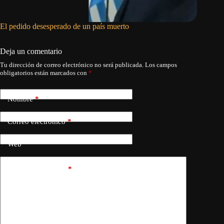
El pedido desesperado de un país muerto
La histo
Deja un comentario
Tu dirección de correo electrónico no será publicada.
Los campos
obligatorios están marcados con
*
Nombre
*
Correo electrónico
*
Web
Añadir comentario
*