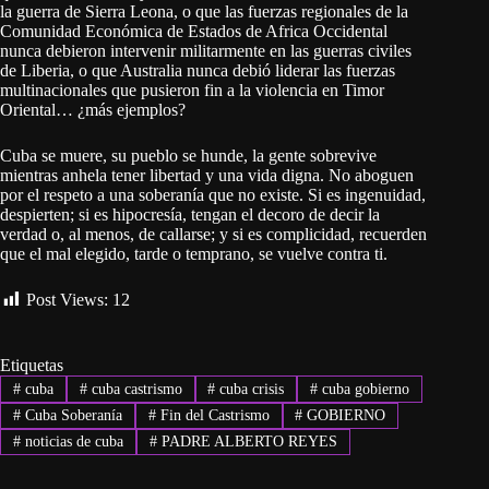
la guerra de Sierra Leona, o que las fuerzas regionales de la
Comunidad Económica de Estados de Africa Occidental
nunca debieron intervenir militarmente en las guerras civiles
de Liberia, o que Australia nunca debió liderar las fuerzas
multinacionales que pusieron fin a la violencia en Timor
Oriental… ¿más ejemplos?
Cuba se muere, su pueblo se hunde, la gente sobrevive
mientras anhela tener libertad y una vida digna. No aboguen
por el respeto a una soberanía que no existe. Si es ingenuidad,
despierten; si es hipocresía, tengan el decoro de decir la
verdad o, al menos, de callarse; y si es complicidad, recuerden
que el mal elegido, tarde o temprano, se vuelve contra ti.
Post Views:
12
Etiquetas
#
cuba
#
cuba castrismo
#
cuba crisis
#
cuba gobierno
#
Cuba Soberanía
#
Fin del Castrismo
#
GOBIERNO
#
noticias de cuba
#
PADRE ALBERTO REYES