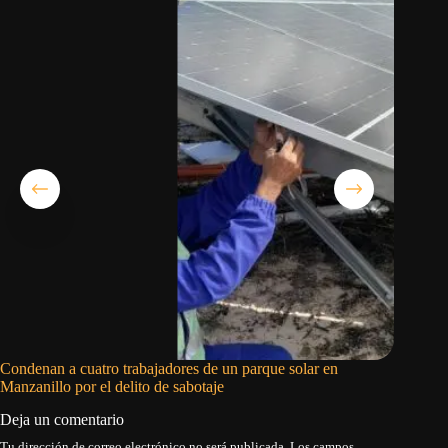
Condenan a cuatro trabajadores de un parque solar en
Invetiga
Manzanillo por el delito de sabotaje
combust
Deja un comentario
Tu dirección de correo electrónico no será publicada.
Los campos