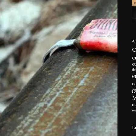
Ap
c
c
de
e
Fi
g
no
ré
L