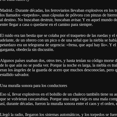
Madrid.- Durante décadas, los ferroviarios llevaban explosivos en los t
los llamados «torpedos», unas cápsulas de pólvora con pinzas de hierr
al destino. No buscaban destruir, buscaban avisar. Y en aquel mundo de 
entre llegar a casa o quedarse en el camino para siempre.
El ruido era tan bestia que se colaba por el traqueteo de las ruedas y el
adelante, de un obrero con un pico o de una señal que la niebla se había
petardazo era un telegrama de urgencia: «frena, que aquí hay lío». Y el
garganta, obedecía sin discusión.
Algunos países usaban dos, otros tres, y hasta tenían su código morse d
de lo que aún no se podía ver. Porque la noche es larga, la niebla es tra
eran los ángeles de la guarda de acero que muchos desconocían, pero 
estallido salvador.
Una muralla sonora para los conductores
Eso sí, llevar explosivos en el bolsillo de un chaleco también tiene su 
que se volvieran cascarrabias. Porque una carga vieja es una mala comp
así, durante décadas, fueron la muralla sonora entre el caos y el orden, 
Llegó la radio, llegaron los sistemas automáticos, y los torpedos se f