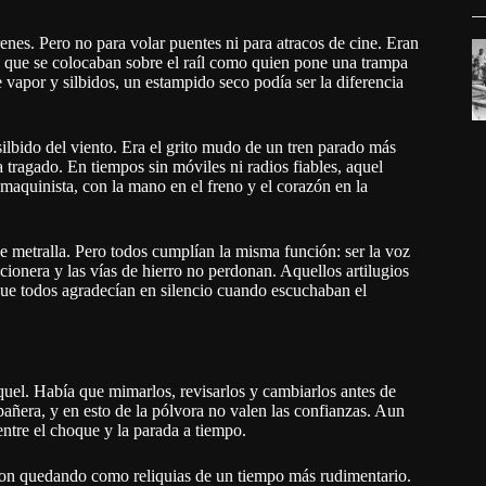
renes. Pero no para volar puentes ni para atracos de cine. Eran
o que se colocaban sobre el raíl como quien pone una trampa
vapor y silbidos, un estampido seco podía ser la diferencia
 silbido del viento. Era el grito mudo de un tren parado más
 tragado. En tiempos sin móviles ni radios fiables, aquel
 maquinista, con la mano en el freno y el corazón en la
e metralla. Pero todos cumplían la misma función: ser la voz
icionera y las vías de hierro no perdonan. Aquellos artilugios
que todos agradecían en silencio cuando escuchaban el
aquel. Había que mimarlos, revisarlos y cambiarlos antes de
añera, y en esto de la pólvora no valen las confianzas. Aun
entre el choque y la parada a tiempo.
ueron quedando como reliquias de un tiempo más rudimentario.