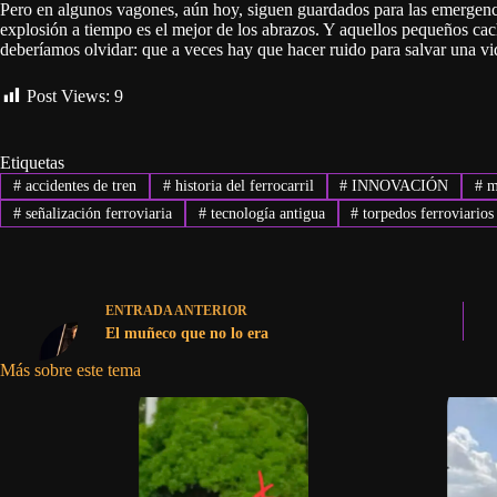
Pero en algunos vagones, aún hoy, siguen guardados para las emergenci
explosión a tiempo es el mejor de los abrazos. Y aquellos pequeños cac
deberíamos olvidar: que a veces hay que hacer ruido para salvar una vi
Post Views:
9
Etiquetas
#
accidentes de tren
#
historia del ferrocarril
#
INNOVACIÓN
#
ma
#
señalización ferroviaria
#
tecnología antigua
#
torpedos ferroviarios
ENTRADA
ANTERIOR
El muñeco que no lo era
Más sobre este tema