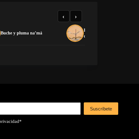
‹
›
La crítica que no devora: el
Buche y pluma na’má
dilema de la oposición cuban
Suscríbete
 privacidad
*