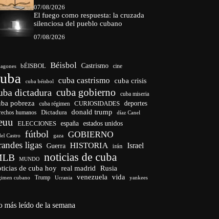
07/08/2026
El fuego como respuesta: la cruzada
silenciosa del pueblo cubano
07/08/2026
Béisbol
bÉISBOL
Castrismo
cine
agones
cuba
cuba castrismo
cuba crisis
cuba béisbol
cuba gobierno
uba dictadura
cuba miseria
uba pobreza
CURIOSIDADES
deportes
cuba régimen
donald trump
Dictadura
rechos humanos
díaz Canel
euu
españa
ELECCIONES
estados unidos
fútbol
GOBIERNO
del Castro
gaza
randes ligas
HISTORIA
Israel
Guerra
irán
noticias de cuba
MLB
MUNDO
ticias de cuba hoy
real madrid
Rusia
venezuela
vida
Trump
gimen cubano
Ucrania
yankees
o más leído de la semana