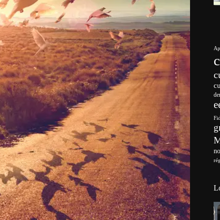
Ap
c
c
de
e
Fi
g
no
ré
L