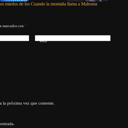
os miedos de los
Cuando la montaña llama a Mahoma
He estad
me preoc
án marcados con
*
Web
a la próxima vez que comente.
 entrada.