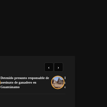
‹
›
Detenido presunto responsable de
La guerra y la arena acumul
asesinato de ganadero en
amenazan las pirámides de 
Guantánamo
en Sudán