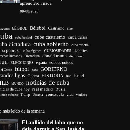
aprendieron nada
09/08/2026
Béisbol
bÉISBOL
Castrismo
cine
agones
cuba
cuba castrismo
cuba crisis
cuba béisbol
cuba gobierno
uba dictadura
cuba miseria
uba pobreza
deportes
cuba régimen
CURIOSIDADES
donald trump
Dictadura
rechos humanos
díaz Canel
euu
ELECCIONES
españa
estados unidos
fútbol
GOBIERNO
del Castro
gaza
randes ligas
HISTORIA
Israel
Guerra
irán
noticias de cuba
MLB
MUNDO
ticias de cuba hoy
real madrid
Rusia
venezuela
vida
Trump
gimen cubano
Ucrania
yankees
o más leído de la semana