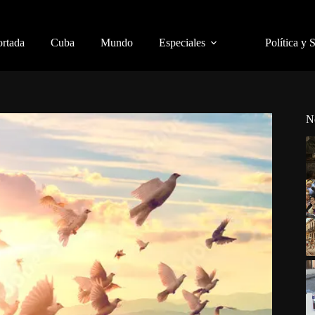
ortada
Cuba
Mundo
Especiales
Política y 
N