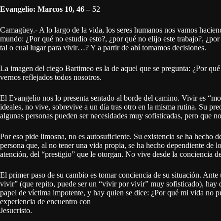
Evangelio: Marcos 10, 46 – 5
2
Camagüey.- A lo largo de la vida, los seres humanos nos vamos haciend
mundo: ¿Por qué no estudio esto?, ¿por qué no elijo este trabajo?, ¿por
tal o cual lugar para vivir…? Y a partir de ahí tomamos decisiones.
La imagen del ciego Bartimeo es la de aquel que se pregunta: ¿Por qué
vernos reflejados todos nosotros.
El Evangelio nos lo presenta sentado al borde del camino. Vivir es “mov
ideales, no vive, sobrevive a un día tras otro en la misma rutina. Su pr
algunas personas pueden ser necesidades muy sofisticadas, pero que no 
Por eso pide limosna, no es autosuficiente. Su existencia se ha hecho 
persona que, al no tener una vida propia, se ha hecho dependiente de lo
atención, del “prestigio” que le otorgan. No vive desde la conciencia de
El primer paso de su cambio es tomar conciencia de su situación. Ante u
vivir” (que repito, puede ser un “vivir por vivir” muy sofisticado), ha
papel de víctima impotente, y hay quien se dice: ¿Por qué mi vida no pu
experiencia de encuentro con
Jesucristo.