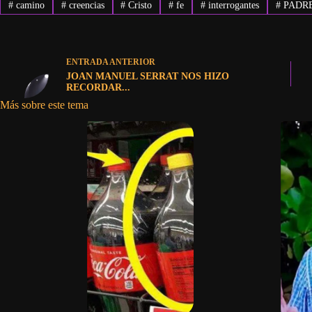
#
camino
#
creencias
#
Cristo
#
fe
#
interrogantes
#
PADRE
ENTRADA
ANTERIOR
JOAN MANUEL SERRAT NOS HIZO
RECORDAR...
Más sobre este tema