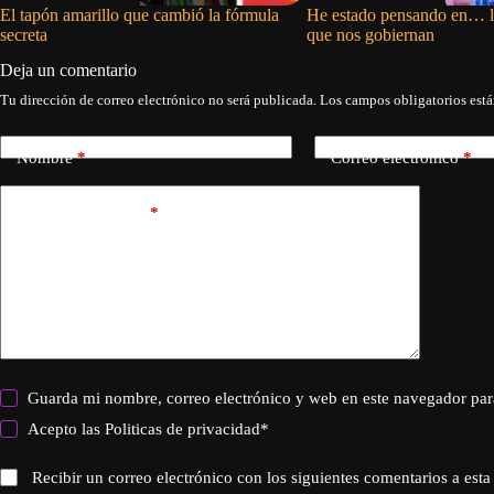
El tapón amarillo que cambió la fórmula
He estado pensando en… l
secreta
que nos gobiernan
Deja un comentario
Tu dirección de correo electrónico no será publicada.
Los campos obligatorios est
Nombre
*
Correo electrónico
*
Añadir comentario
*
Guarda mi nombre, correo electrónico y web en este navegador par
Acepto las
Politicas de privacidad
*
Recibir un correo electrónico con los siguientes comentarios a esta