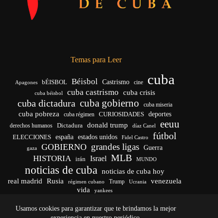
Temas para Leer
cuba
Béisbol
bÉISBOL
Castrismo
cine
Apagones
cuba castrismo
cuba crisis
cuba béisbol
cuba gobierno
cuba dictadura
cuba miseria
cuba pobreza
CURIOSIDADES
deportes
cuba régimen
eeuu
donald trump
Dictadura
derechos humanos
díaz Canel
fútbol
españa
ELECCIONES
estados unidos
Fidel Castro
grandes ligas
GOBIERNO
Guerra
gaza
MLB
HISTORIA
Israel
irán
MUNDO
noticias de cuba
noticias de cuba hoy
venezuela
real madrid
Rusia
Trump
Ucrania
régimen cubano
vida
yankees
Usamos cookies para garantizar que te brindamos la mejor
experiencia en nuestro periódico.