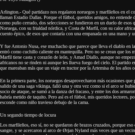
Arlington.- Qué partidazo nos regalaron noruegos y marfileños en el c
llaman Estadio Dallas. Porque el fútbol, queridos amigos, no entiende de
como puño cerrado, dos selecciones se fundieron en un duelo de esos qu
Noruega, con su frialdad nórdica, y Costa de Marfil, con su calor afric
cuento épico, de esos que contaría con una empanada en una mano y un 
Y fue Antonio Nusa, ese muchacho que parece que lleva el diablo en las
entró como cuchillo caliente en mantequilla. Pero no se crean que los
Marfil tiene casta y corazón de león, y Amad Diallo, aunque no empezó 
africanos no se rinden ni aunque les llueva fuego del cielo. El partido
que mareaban más que un viaje en tractor por la Artemisa de los años o
En la primera parte, los noruegos desaprovecharon más ocasiones que p
salido de una saga vikinga, falló una y otra vez como si el arco se hub
socio de ataque, se sumó a la danza del fracaso, y entre los dos armar
habría metido de taquito. Pero así es el fútbol, mis queridos lectores, 
esconde como niño travieso debajo de la cama.
Un segundo tiempo de locura
Los marfileños, eso sí, no se quedaron de brazos cruzados, porque eso 
sangre, y se acercaron al arco de Ørjan Nyland más veces que un vecin