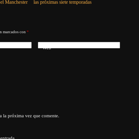
 el Manchester
las próximas siete temporadas
Rodri y M
Fiorentin
án marcados con
*
Web
a la próxima vez que comente.
 entrada.