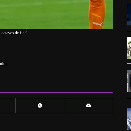
octavos de final
mins