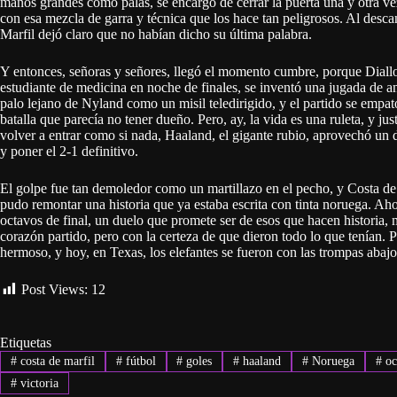
manos grandes como palas, se encargó de cerrar la puerta una y otra ve
con esa mezcla de garra y técnica que los hace tan peligrosos. Al desca
Marfil dejó claro que no habían dicho su última palabra.
Y entonces, señoras y señores, llegó el momento cumbre, porque Diall
estudiante de medicina en noche de finales, se inventó una jugada de ant
palo lejano de Nyland como un misil teledirigido, y el partido se empa
batalla que parecía no tener dueño. Pero, ay, la vida es una ruleta, y j
volver a entrar como si nada, Haaland, el gigante rubio, aprovechó un d
y poner el 2-1 definitivo.
El golpe fue tan demoledor como un martillazo en el pecho, y Costa de M
pudo remontar una historia que ya estaba escrita con tinta noruega. Aho
octavos de final, un duelo que promete ser de esos que hacen historia, m
corazón partido, pero con la certeza de que dieron todo lo que tenían. P
hermoso, y hoy, en Texas, los elefantes se fueron con las trompas abajo,
Post Views:
12
Etiquetas
#
costa de marfil
#
fútbol
#
goles
#
haaland
#
Noruega
#
oc
#
victoria