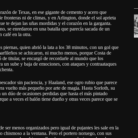
orazón de Texas, en ese gigante de cemento y acero que
 fronteras ni de climas, y en Arlington, donde el sol aprieta
e te dejan las uñas mordidas y el corazón en la garganta.
ano, se enredaron en una batalla que parecía sacada de un
café en la otra.
 piernas, quien abrió la lata a los 38 minutos, con un gol que
 marfileños se achicaron, ni mucho menos, porque Costa de
de titular, se encargó de recordarle al mundo que los
 era un sube y baja de emociones, con ataques y contraataques
chenta.
escador sin paciencia, y Haaland, ese ogro rubio que parece
iera vuelto más pequeño por arte de magia. Hasta Sorloth, su
on un dúo de ocasiones perdidas que hasta el más pintado
porque a veces el balón tiene dueño y otras veces parece que se
de ser menos organizados pero igual de pujantes les sale en la
o chismoso a la ventana. Pero el portero noruego, con sus