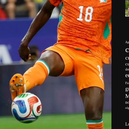
Ap
c
c
de
e
Fi
g
no
ré
L