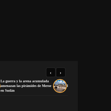
‹
›
La guerra y la arena acumulada
amenazan las pirámides de Meroe
La mañana que partió la hist
en Sudán