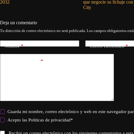
2032
que negocie su fichaje con
City
Deja un comentario
Tu dirección de correo electrónico no será publicada.
Los campos obligatorios est
Nombre
*
Correo electrónico
*
Añadir comentario
*
Guarda mi nombre, correo electrónico y web en este navegador par
Acepto las
Politicas de privacidad
*
Recibir un correo electrónico con los siguientes comentarios a esta