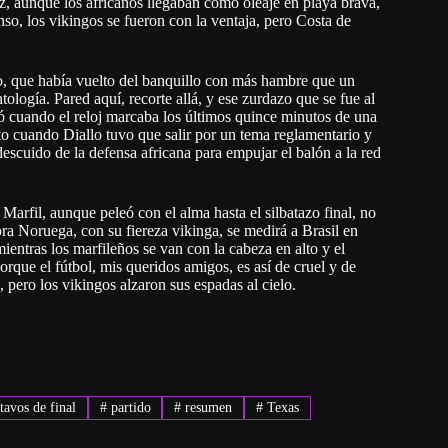
z, aunque los africanos llegaban como oleaje en playa brava,
nso, los vikingos se fueron con la ventaja, pero Costa de
o, que había vuelto del banquillo con más hambre que un
ología. Pared aquí, recorte allá, y ese zurdazo que se fue al
tó cuando el reloj marcaba los últimos quince minutos de una
usto cuando Diallo tuvo que salir por un tema reglamentario y
escuido de la defensa africana para empujar el balón a la red
arfil, aunque peleó con el alma hasta el silbatazo final, no
ra Noruega, con su fiereza vikinga, se medirá a Brasil en
ientras los marfileños se van con la cabeza en alto y el
orque el fútbol, mis queridos amigos, es así de cruel y de
 pero los vikingos alzaron sus espadas al cielo.
tavos de final
#
partido
#
resumen
#
Texas