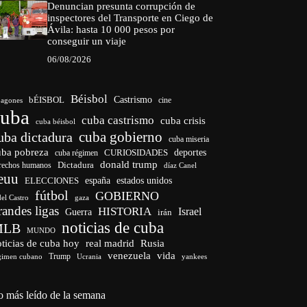
Denuncian presunta corrupción de
inspectores del Transporte en Ciego de
Ávila: hasta 10 000 pesos por
conseguir un viaje
06/08/2026
Béisbol
bÉISBOL
Castrismo
cine
agones
cuba
cuba castrismo
cuba crisis
cuba béisbol
cuba gobierno
uba dictadura
cuba miseria
uba pobreza
CURIOSIDADES
deportes
cuba régimen
donald trump
Dictadura
rechos humanos
díaz Canel
euu
españa
ELECCIONES
estados unidos
fútbol
GOBIERNO
del Castro
gaza
randes ligas
HISTORIA
Israel
Guerra
irán
noticias de cuba
MLB
MUNDO
ticias de cuba hoy
real madrid
Rusia
venezuela
vida
Trump
gimen cubano
Ucrania
yankees
o más leído de la semana