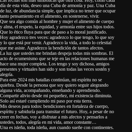
Las fechas son más simbólicas que otra cosa. Hoy, como cada
día de esta vida, deseo una Cuba de armonía y paz. Una Cuba
de luz, de abundancia simple, que implica no tener que ocupar
tanto pensamiento en el alimento, en sostenerse, vivir.
Que sea algo común al hombre y mujer el alimento de cuerpo
y alma, el respeto, la equidad, y armonía entre sus hijos todos.
Que lo ético fluya para que de paso a lo moral justificado.
Hoy agradezco tres veces: agradezco lo que tengo, lo que soy
y lo que está por venir. Agradezco la vida, a todo lo celestial
que me asiste. Agradezco la bendición de tantos afectos.
La luz que ustedes me brindan despeja todas mis sombras. El
acto de ecumenismo que se teje en las relaciones humanas me
hace una mujer completa. Los tengo y soy dichosa, amigos
presentes y virtuales han sido y son todas las veces sostén y
alegría.
Para este 2024 mis batallas continúan, mi espíritu no se
quiebra. Desde la persona que soy quiero seguir alegrando
alguna vida, acompañando, enseñando y aprendiendo.
Compartir alivio desde mi pequeñez, mi existencia diminuta.
Solo así estaré cumpliendo mi paso por esta tierra.
Mis deseos para todos: bendiciones en fortaleza de cuerpo,
espíritu y sabiduría para transitar el futuro. Hoy, a pesar de no
creer en fechas, voy a disfrutar a mis afectos y pensarlos a
ustedes, todos, alegría en mi vida, amor constante…
Una es isleña, toda isleña, aun cuando sueñe con continentes.