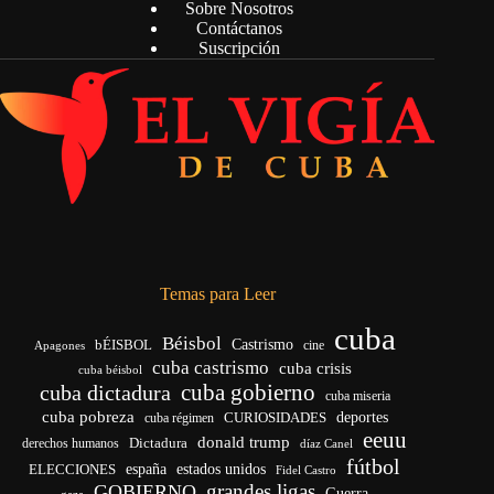
Sobre Nosotros
Contáctanos
Suscripción
Temas para Leer
cuba
Béisbol
bÉISBOL
Castrismo
cine
Apagones
cuba castrismo
cuba crisis
cuba béisbol
cuba gobierno
cuba dictadura
cuba miseria
cuba pobreza
CURIOSIDADES
deportes
cuba régimen
eeuu
donald trump
Dictadura
derechos humanos
díaz Canel
fútbol
españa
ELECCIONES
estados unidos
Fidel Castro
grandes ligas
GOBIERNO
Guerra