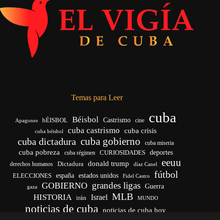
Temas para Leer
cuba
Béisbol
bÉISBOL
Castrismo
cine
Apagones
cuba castrismo
cuba crisis
cuba béisbol
cuba gobierno
cuba dictadura
cuba miseria
cuba pobreza
CURIOSIDADES
deportes
cuba régimen
eeuu
donald trump
Dictadura
derechos humanos
díaz Canel
fútbol
españa
ELECCIONES
estados unidos
Fidel Castro
grandes ligas
GOBIERNO
Guerra
gaza
MLB
HISTORIA
Israel
irán
MUNDO
noticias de cuba
noticias de cuba hoy
venezuela