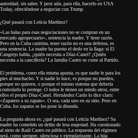
autoridad, sin saber. Y peor aún, para ella, hacerlo en USA
Today, ofreciéndose a negociar con Trump.
¿Qué pasará con Leticia Martínez?
«Las balas para esas negociaciones no se compran en un
mercado agropecuario», sentencia la madre. Y tiene razón.
Pero en la Cuba castrista, tener razón no es una defensa, es
una sentencia. La madre ha puesto el dedo en la llaga: si El
Cangrejo habla, ¿quién necesita a Díaz-Canel? ¿Quién
necesita a la cancillería? La familia Castro se come al Partido.
El problema, como ella misma apunta, es que nadie le para los
pies al muchacho. Y si nadie lo hace, es porque no pueden,
porque no quieren, o porque el mismo sistema que debería
controlarlo lo protege. O todos le tienen un miedo atroz, entre
ellos el propio Díaz-Canel. Hernández Carús lo dice claro:
«Zapatero a su zapato». O sea, cada uno en su sitio. Pero en
Cuba, los zapatos se los pone la dinastía.
La pregunta ahora es: ¿qué pasará con Leticia Martínez? Su
madre ha cometido un delito de lesa majestad. Ha cuestionado
al nieto de Raúl Castro en público. La respuesta del régimen
será, como siempre, silenciosa y ejemplarizante. La hija