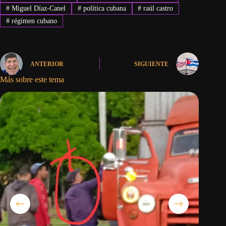
#
Miguel Díaz-Canel
#
política cubana
#
raúl castro
#
régimen cubano
ANTERIOR
SIGUIENTE
Más sobre este tema