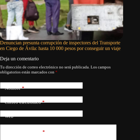
Denuncian presunta corrupción de inspectores del Transporte
Las refo
en Ciego de Ávila: hasta 10 000 pesos por conseguir un viaje
Habana p
Deja un comentario
Tu dirección de correo electrónico no será publicada.
Los campos
obligatorios están marcados con
*
Nombre
*
Correo electrónico
*
Web
Añadir comentario
*