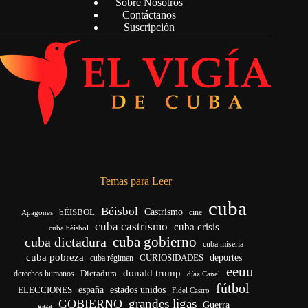
Sobre Nosotros
Contáctanos
Suscripción
Temas para Leer
cuba
Béisbol
bÉISBOL
Castrismo
cine
Apagones
cuba castrismo
cuba crisis
cuba béisbol
cuba gobierno
cuba dictadura
cuba miseria
cuba pobreza
CURIOSIDADES
deportes
cuba régimen
eeuu
donald trump
Dictadura
derechos humanos
díaz Canel
fútbol
españa
ELECCIONES
estados unidos
Fidel Castro
grandes ligas
GOBIERNO
Guerra
gaza