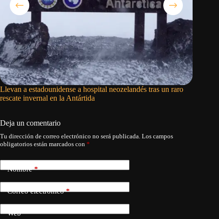
Llevan a estadounidense a hospital neozelandés tras un raro
Trump im
rescate invernal en la Antártida
fabricar
Deja un comentario
Tu dirección de correo electrónico no será publicada.
Los campos
obligatorios están marcados con
*
Nombre
*
Correo electrónico
*
Web