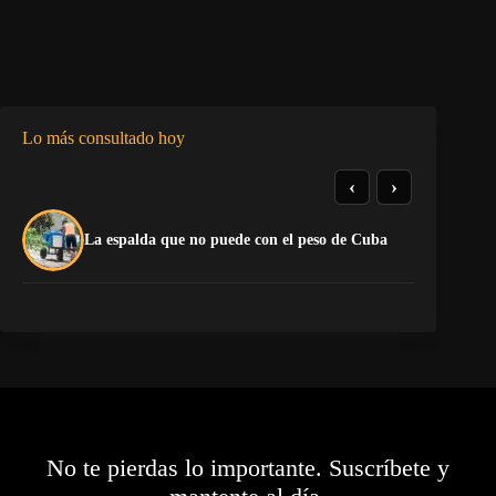
Lo más consultado hoy
‹
›
El
La espalda que no puede con el peso de Cuba
pr
No te pierdas lo importante. Suscríbete y