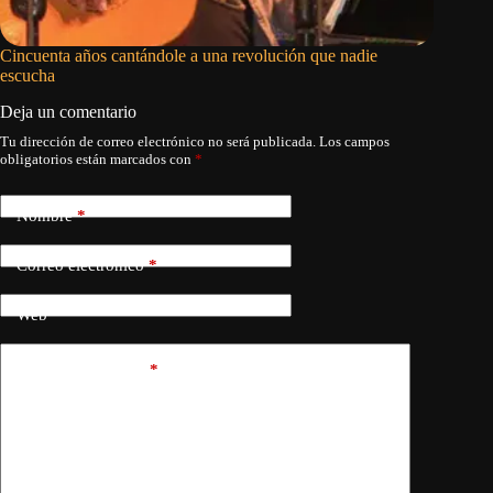
Cincuenta años cantándole a una revolución que nadie
El hombr
escucha
Deja un comentario
Tu dirección de correo electrónico no será publicada.
Los campos
obligatorios están marcados con
*
Nombre
*
Correo electrónico
*
Web
Añadir comentario
*