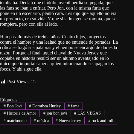
temblaba. Decían que el ídolo juvenil perdía su pegada, que
las fans se iban a enfriar. Pero Jon, con la misma furia que
pone en un escenario, plantó cara. Les dijo que aquello no era
un producto, era su vida. Y que si la imagen se rompía, que se
rompiera, pero con ella al lado.
Han pasado más de treinta años. Cuatro hijos, proyectos
contra el hambre y una lealtad que no entiende de portadas. La
crítica se tragó sus palabras y el tiempo se encargó de darles la
razón. Porque al final, aquel chaval de Nueva Jersey que
copiaba en historia resultó ser un alumno aventajado en lo
único que importa: saber a quién mirar cuando se apagan los
focos. Y ahí sigue ella.
Post Views:
15
Etiquetas
#
Bon Jovi
#
Dorothea Hurley
#
fama
#
Historia de Amor
#
jon bon jovi
#
LAS VEGAS
#
matrimonio
#
música
#
Nueva Jersey
#
rock and roll