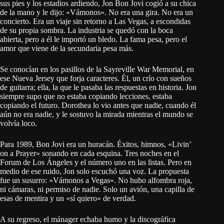
sus pies y los estadios ardiendo, Jon Bon Jovi cogió a su chica
de la mano y le dijo: «Vámonos». No era una gira. No era un
concierto. Era un viaje sin retorno a Las Vegas, a escondidas
de su propia sombra. La industria se quedó con la boca
abierta, pero a él le importó un bledo. La fama pesa, pero el
amor que viene de la secundaria pesa más.
Se conocían en los pasillos de la Sayreville War Memorial, en
ese Nueva Jersey que forja caracteres. Él, un crío con sueños
de guitarra; ella, la que le pasaba las respuestas en historia. Jon
siempre supo que no estaba copiando lecciones, estaba
copiando el futuro. Dorothea lo vio antes que nadie, cuando él
aún no era nadie, y le sostuvo la mirada mientras el mundo se
volvía loco.
Para 1989, Bon Jovi era un huracán. Éxitos, himnos, «Livin’
on a Prayer» sonando en cada esquina. Tres noches en el
Forum de Los Ángeles y el número uno en las listas. Pero en
medio de ese ruido, Jon solo escuchó una voz. La propuesta
fue un susurro: «Vámonos a Vegas». No hubo alfombra roja,
ni cámaras, ni permiso de nadie. Solo un avión, una capilla de
esas de mentira y un «sí quiero» de verdad.
A su regreso, el mánager echaba humo y la discográfica