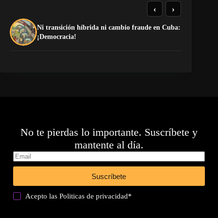
‹
›
Ni transición híbrida ni cambio fraude en Cuba:
«E
¡Democracia!
ca
No te pierdas lo importante. Suscríbete y
mantente al día.
Suscríbete
Acepto las
Politicas de privacidad
*