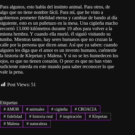
Para algunos, esto habla del instinto animal. Para otros, de
algo que no tiene nombre fácil. Para mí, que he visto a
gobiernos prometer fidelidad eterna y cambiar de bando al día
siguiente, esto es un puñetazo en la mesa. Una cigüeña macho
recorrió 13.000 kilómetros durante 19 años para volver a la
misma hembra. Y cuando ella murió, él siguió visitando su
tumba. Mientras tanto, hay seres humanos que no cruzan la
calle por la persona que dicen amar. Así que ya saben: cuando
alguien les diga que el amor es un invento humano, cuéntenle
la historia de Klepetan y Malena. Y si no se les humedecen los
ojos, es que no tienen corazón. O peor: es que no han visto
suficiente mierda en este mundo para saber reconocer lo que
vale la pena.
Post Views:
51
Etiquetas
#
AMOR
#
animales
#
cigüeña
#
CROACIA
#
fidelidad
#
historia real
#
inspiración
#
Klepetan
#
Malena
#
naturaleza