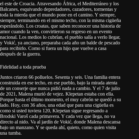
el este de Croacia. Atravesando África, el Mediterráneo y los
Balcanes, esquivando depredadores, cazadores, tormentas y
toda la mierda que el mundo pone en el camino. Y siempre,
siempre, terminando en el mismo techo, con la misma cigüeña
esperándolo. Los croatas, que saben reconocer una historia de
amor cuando la ven, convirtieron su regreso en un evento
nacional. Los medios lo cubrían, el pueblo salía a verlo llegar,
y Vokić, ya anciano, preparaba cada año un balde de pescado
para recibirlo. Como si fuera un hijo que vuelve a casa
después de la guerra.
Fidelidad a toda prueba
Juntos criaron 66 polluelos. Sesenta y seis. Una familia entera
construida en ese techo, en ese pueblo, bajo la mirada atenta
de un conserje que nunca pidió nada a cambio. Y el 7 de julio
de 2021, Malena murió de vejez. Klepetan estaba con ella.
Porque hasta el último momento, el muy cabrón se quedó a su
lado. Hoy, con 36 años, una edad que para una cigüeña es
como si usted tuviera 120, Klepetan sigue regresando a
Brodski Varoš cada primavera. Y cada vez que llega, no va
directo al nido. Va al jardín de Vokić, donde Malena descansa
bajo un manzano. Y se queda ahí, quieto, como quien visita
una tumba.