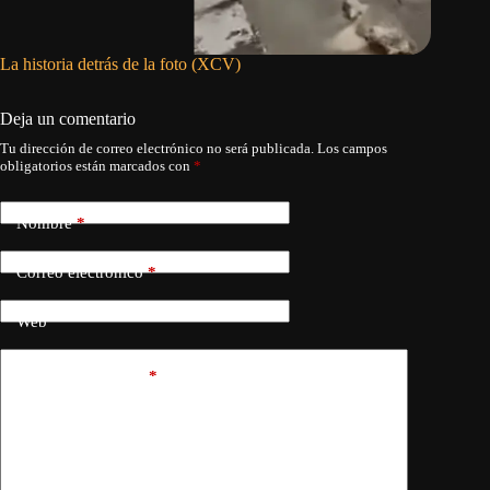
La historia detrás de la foto (XCV)
«Es mejo
Martín P
Deja un comentario
Tu dirección de correo electrónico no será publicada.
Los campos
obligatorios están marcados con
*
Nombre
*
Correo electrónico
*
Web
Añadir comentario
*