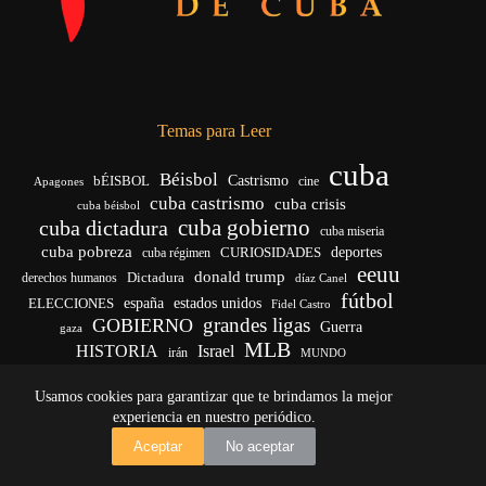
Temas para Leer
cuba
Béisbol
bÉISBOL
Castrismo
cine
Apagones
cuba castrismo
cuba crisis
cuba béisbol
cuba gobierno
cuba dictadura
cuba miseria
cuba pobreza
deportes
cuba régimen
CURIOSIDADES
eeuu
donald trump
Dictadura
derechos humanos
díaz Canel
fútbol
ELECCIONES
españa
estados unidos
Fidel Castro
grandes ligas
GOBIERNO
Guerra
gaza
MLB
HISTORIA
Israel
irán
MUNDO
noticias de cuba
noticias de cuba hoy
real madrid
Usamos cookies para garantizar que te brindamos la mejor
venezuela
Rusia
vida
Trump
régimen cubano
Ucrania
yankees
experiencia en nuestro periódico.
Copyright © 2026 - El Vigía de Cuba
Aceptar
No aceptar
Desarrollo, mantenimiento web y SEO por
Iván Calás
·
ivancalas.es