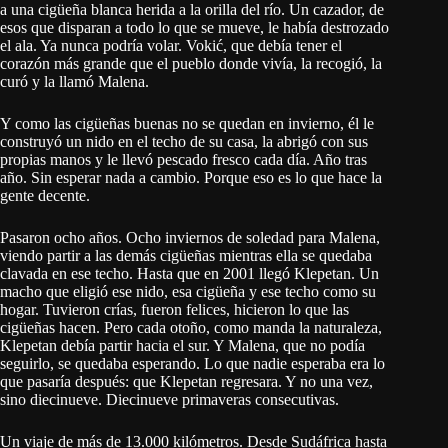
a una cigüeña blanca herida a la orilla del río. Un cazador, de
esos que disparan a todo lo que se mueve, le había destrozado
el ala. Ya nunca podría volar. Vokić, que debía tener el
corazón más grande que el pueblo donde vivía, la recogió, la
curó y la llamó Malena.
Y como las cigüeñas buenas no se quedan en invierno, él le
construyó un nido en el techo de su casa, la abrigó con sus
propias manos y le llevó pescado fresco cada día. Año tras
año. Sin esperar nada a cambio. Porque eso es lo que hace la
gente decente.
Pasaron ocho años. Ocho inviernos de soledad para Malena,
viendo partir a las demás cigüeñas mientras ella se quedaba
clavada en ese techo. Hasta que en 2001 llegó Klepetan. Un
macho que eligió ese nido, esa cigüeña y ese techo como su
hogar. Tuvieron crías, fueron felices, hicieron lo que las
cigüeñas hacen. Pero cada otoño, como manda la naturaleza,
Klepetan debía partir hacia el sur. Y Malena, que no podía
seguirlo, se quedaba esperando. Lo que nadie esperaba era lo
que pasaría después: que Klepetan regresara. Y no una vez,
sino diecinueve. Diecinueve primaveras consecutivas.
Un viaje de más de 13.000 kilómetros. Desde Sudáfrica hasta