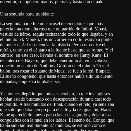
no entrar, se topó con manos, piernas y hasta con el palo.
Una segunda parte trepidante
La segunda parte fue un carrusel de emociones que más
parecía una montaña rusa que un partido de fútbol. Mpasi,
vestido de héroe, seguía rechazando todo lo que llegaba, y en
el minuto 63, Mbuku, tras un corner en corto, estuvo a punto
de poner el 2-0 y sentenciar la historia. Pero como dice el
refrán, tanto va el cántaro a la fuente hasta que se rompe. Y el
cántaro, en este caso, llevaba el nombre de Harry Kane. El
delantero del Bayern, que debe tener un imán en la cabeza,
conectó un centro de Anthony Gordon en el minuto 75 y el
balón, tras rozar el guante de Mpasi, se fue a la red. Empate.
El sueño congoleño, que hasta entonces había sido un cuento
de hadas, empezó a tambalearse.
Y entonces llegó lo que todos esperaban, lo que los ingleses
habían estado buscando con desesperación durante casi todo
el partido. A tres minutos del final, cuando el reloj ya señalaba
que solo quedaba tiempo para el café y la resignación, Harry
Kane apareció de nuevo para clavar el segundo y dejar a los
congoleños con la miel en los labios. El sueño del Congo, que
había sido tan real durante 87 minutos, se esfumó como el
humo. Inglaterra, que había estado a punto de caer en la