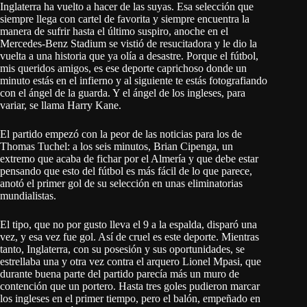
Inglaterra ha vuelto a hacer de las suyas. Esa selección que
siempre llega con cartel de favorita y siempre encuentra la
manera de sufrir hasta el último suspiro, anoche en el
Mercedes-Benz Stadium se vistió de resucitadora y le dio la
vuelta a una historia que ya olía a desastre. Porque el fútbol,
mis queridos amigos, es ese deporte caprichoso donde un
minuto estás en el infierno y al siguiente te estás fotografiando
con el ángel de la guarda. Y el ángel de los ingleses, para
variar, se llama Harry Kane.
El partido empezó con la peor de las noticias para los de
Thomas Tuchel: a los seis minutos, Brian Cipenga, un
extremo que acaba de fichar por el Almería y que debe estar
pensando que esto del fútbol es más fácil de lo que parece,
anotó el primer gol de su selección en unas eliminatorias
mundialistas.
El tipo, que no por gusto lleva el 9 a la espalda, disparó una
vez, y esa vez fue gol. Así de cruel es este deporte. Mientras
tanto, Inglaterra, con su posesión y sus oportunidades, se
estrellaba una y otra vez contra el arquero Lionel Mpasi, que
durante buena parte del partido parecía más un muro de
contención que un portero. Hasta tres goles pudieron marcar
los ingleses en el primer tiempo, pero el balón, empeñado en