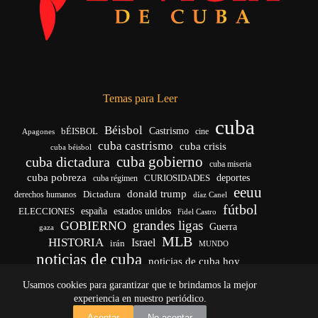
Temas para Leer
cuba
Béisbol
bÉISBOL
Castrismo
cine
Apagones
cuba castrismo
cuba crisis
cuba béisbol
cuba gobierno
cuba dictadura
cuba miseria
cuba pobreza
CURIOSIDADES
deportes
cuba régimen
eeuu
donald trump
Dictadura
derechos humanos
díaz Canel
fútbol
españa
ELECCIONES
estados unidos
Fidel Castro
grandes ligas
GOBIERNO
Guerra
gaza
MLB
HISTORIA
Israel
irán
MUNDO
noticias de cuba
noticias de cuba hoy
venezuela
real madrid
Rusia
Trump
régimen cubano
Ucrania
Usamos cookies para garantizar que te brindamos la mejor
vida
yankees
experiencia en nuestro periódico.
Copyright © 2026 - El Vigía de Cuba
Aceptar
No aceptar