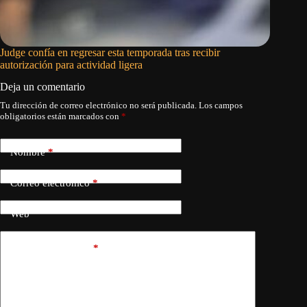
Judge confía en regresar esta temporada tras recibir
El Madri
autorización para actividad ligera
se march
Deja un comentario
Tu dirección de correo electrónico no será publicada.
Los campos
obligatorios están marcados con
*
Nombre
*
Correo electrónico
*
Web
Añadir comentario
*