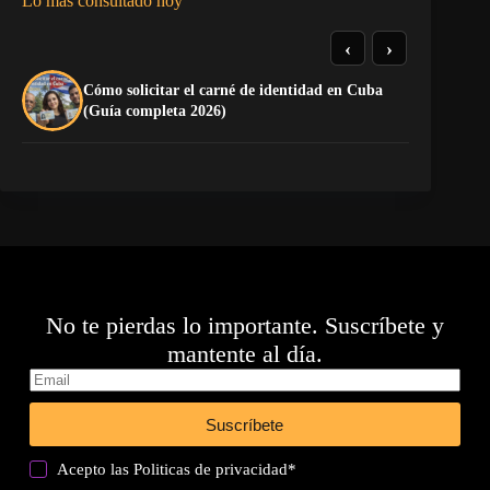
Lo más consultado hoy
‹
›
Cómo solicitar el carné de identidad en Cuba
El
(Guía completa 2026)
Ca
No te pierdas lo importante. Suscríbete y
mantente al día.
Suscríbete
Acepto las
Politicas de privacidad
*