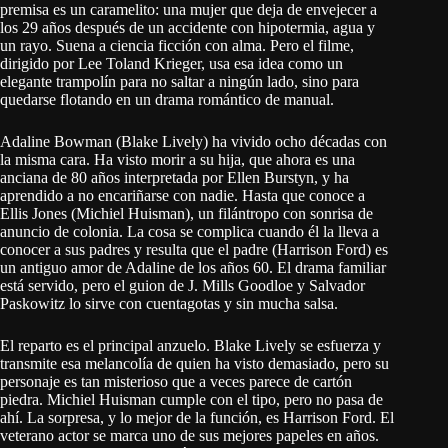
premisa es un caramelito: una mujer que deja de envejecer a
los 29 años después de un accidente con hipotermia, agua y
un rayo
. Suena a ciencia ficción con alma. Pero el filme,
dirigido por Lee Toland Krieger
, usa esa idea como un
elegante trampolín para no saltar a ningún lado, sino para
quedarse flotando en un drama romántico de manual.
Adaline Bowman (Blake Lively) ha vivido ocho décadas con
la misma cara. Ha visto morir a su hija, que ahora es una
anciana de 80 años interpretada por Ellen Burstyn
, y ha
aprendido a no encariñarse con nadie. Hasta que conoce a
Ellis Jones (Michiel Huisman), un filántropo con sonrisa de
anuncio de colonia
. La cosa se complica cuando él la lleva a
conocer a sus padres y resulta que el padre (Harrison Ford) es
un antiguo amor de Adaline de los años 60
. El drama familiar
está servido, pero el guion de J. Mills Goodloe y Salvador
Paskowitz lo sirve con cuentagotas y sin mucha salsa
.
El reparto es el principal anzuelo. Blake Lively se esfuerza y
transmite esa melancolía de quien ha visto demasiado
, pero su
personaje es tan misterioso que a veces parece de cartón
piedra. Michiel Huisman cumple con el tipo, pero no pasa de
ahí
. La sorpresa, y lo mejor de la función, es Harrison Ford. El
veterano actor se marca uno de sus mejores papeles en años
.