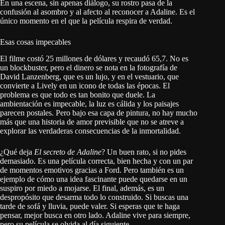
En una escena, sin apenas diálogo, su rostro pasa de la
confusión al asombro y al afecto al reconocer a Adaline. Es el
único momento en el que la película respira de verdad
.
Esas cosas impecables
El filme costó 25 millones de dólares
y recaudó 65,7
. No es
un blockbuster, pero el dinero se nota en la fotografía de
David Lanzenberg
, que es un lujo, y en el vestuario, que
convierte a Lively en un icono de todas las épocas
. El
problema es que todo es tan bonito que duele. La
ambientación es impecable, la luz es cálida y los paisajes
parecen postales. Pero bajo esa capa de pintura, no hay mucho
más que una historia de amor previsible que no se atreve a
explorar las verdaderas consecuencias de la inmortalidad
.
¿Qué deja
El secreto de Adaline
? Un buen rato, si no pides
demasiado. Es una película correcta, bien hecha y con un par
de momentos emotivos gracias a Ford
. Pero también es un
ejemplo de cómo una idea fascinante puede quedarse en un
suspiro por miedo a mojarse. El final, además, es un
despropósito que desarma todo lo construido
. Si buscas una
tarde de sofá y lluvia, puede valer
. Si esperas que te haga
pensar, mejor busca en otro lado. Adaline vive para siempre,
pero su película se olvida al día siguiente.