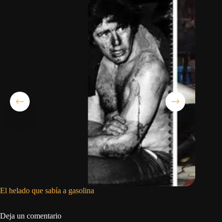
El helado que sabía a gasolina
Mientras
v(b)ale
Deja un comentario