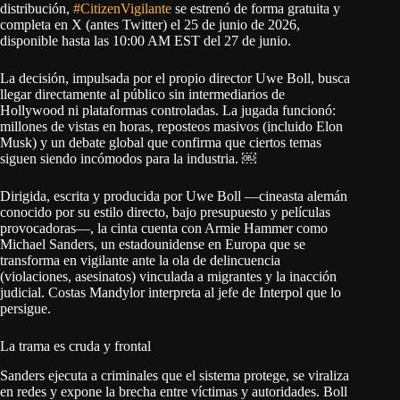
distribución,
#CitizenVigilante
se estrenó de forma gratuita y
completa en X (antes Twitter) el 25 de junio de 2026,
disponible hasta las 10:00 AM EST del 27 de junio.
La decisión, impulsada por el propio director Uwe Boll, busca
llegar directamente al público sin intermediarios de
Hollywood ni plataformas controladas. La jugada funcionó:
millones de vistas en horas, reposteos masivos (incluido Elon
Musk) y un debate global que confirma que ciertos temas
siguen siendo incómodos para la industria. ￼
Dirigida, escrita y producida por Uwe Boll —cineasta alemán
conocido por su estilo directo, bajo presupuesto y películas
provocadoras—, la cinta cuenta con Armie Hammer como
Michael Sanders, un estadounidense en Europa que se
transforma en vigilante ante la ola de delincuencia
(violaciones, asesinatos) vinculada a migrantes y la inacción
judicial. Costas Mandylor interpreta al jefe de Interpol que lo
persigue.
La trama es cruda y frontal
Sanders ejecuta a criminales que el sistema protege, se viraliza
en redes y expone la brecha entre víctimas y autoridades. Boll