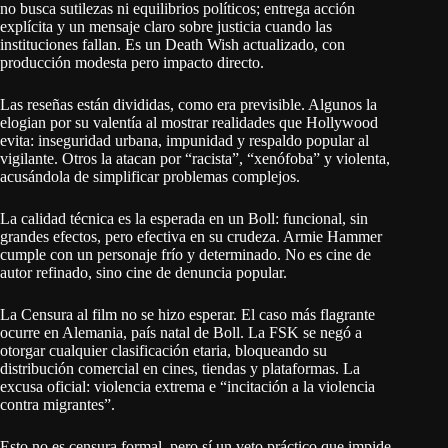
no busca sutilezas ni equilibrios políticos; entrega acción
explícita y un mensaje claro sobre justicia cuando las
instituciones fallan. Es un Death Wish actualizado, con
producción modesta pero impacto directo.
Las reseñas están divididas, como era previsible. Algunos la
elogian por su valentía al mostrar realidades que Hollywood
evita: inseguridad urbana, impunidad y respaldo popular al
vigilante. Otros la atacan por “racista”, “xenófoba” y violenta,
acusándola de simplificar problemas complejos.
La calidad técnica es la esperada en un Boll: funcional, sin
grandes efectos, pero efectiva en su crudeza. Armie Hammer
cumple con un personaje frío y determinado. No es cine de
autor refinado, sino cine de denuncia popular.
La Censura al film no se hizo esperar. El caso más flagrante
ocurre en Alemania, país natal de Boll. La FSK se negó a
otorgar cualquier clasificación etaria, bloqueando su
distribución comercial en cines, tiendas y plataformas. La
excusa oficial: violencia extrema e “incitación a la violencia
contra migrantes”.
Esto no es censura formal, pero sí un veto práctico que impide