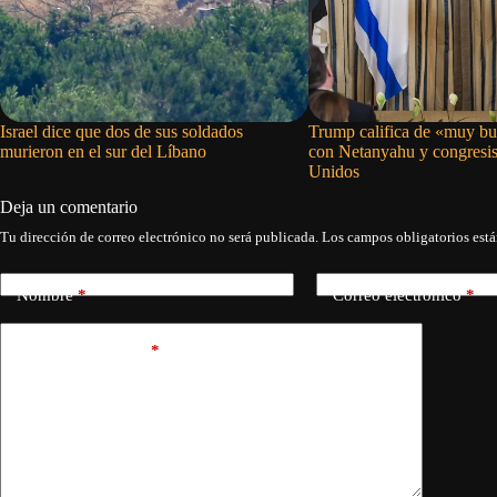
Israel dice que dos de sus soldados
Trump califica de «muy bu
murieron en el sur del Líbano
con Netanyahu y congresis
Unidos
Deja un comentario
Tu dirección de correo electrónico no será publicada.
Los campos obligatorios est
Nombre
*
Correo electrónico
*
Añadir comentario
*