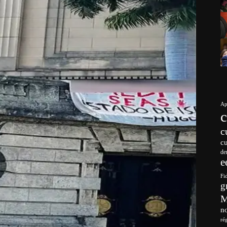
Ap
c
c
de
e
Fi
g
no
ré