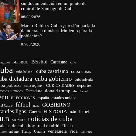
sin documentación en un punto de
control de Santiago de Cuba
08/08/2026
Marco Rubio y Cuba: ¿presión hacia la
democracia o más sufrimiento para la
población?
07/08/2026
Béisbol
bÉISBOL
Castrismo
cine
agones
cuba
cuba castrismo
cuba crisis
cuba béisbol
cuba gobierno
uba dictadura
cuba miseria
uba pobreza
CURIOSIDADES
deportes
cuba régimen
donald trump
Dictadura
rechos humanos
díaz Canel
euu
españa
ELECCIONES
estados unidos
fútbol
GOBIERNO
del Castro
gaza
randes ligas
HISTORIA
Israel
Guerra
irán
noticias de cuba
MLB
MUNDO
ticias de cuba hoy
real madrid
Rusia
venezuela
vida
Trump
gimen cubano
Ucrania
yankees