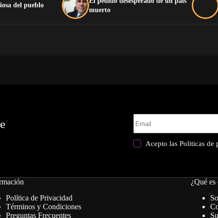
El pedido desesperado de un país
iosa del pueblo
muerto
te
Acepto las
Politicas de
rmación
¿Qué es 
Política de Privacidad
So
Términos y Condiciones
Co
Preguntas Frecuentes
Su