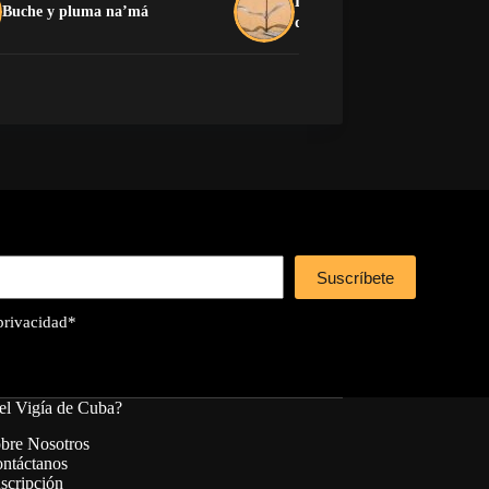
La crítica que no devora: el
Buche y pluma na’má
dilema de la oposición cuban
Suscríbete
 privacidad
*
el Vigía de Cuba?
bre Nosotros
ntáctanos
scripción