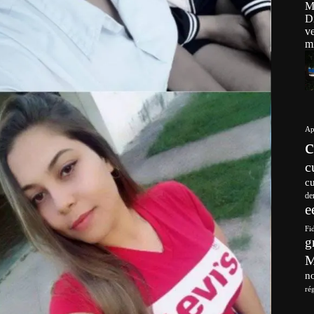
Ap
c
c
de
e
Fi
g
no
ré