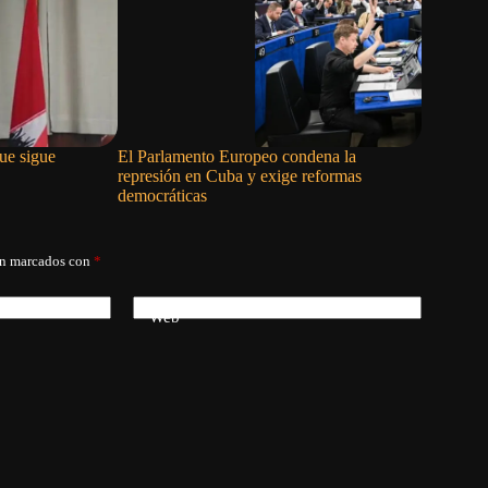
ue sigue
El Parlamento Europeo condena la
El proble
represión en Cuba y exige reformas
apellido
democráticas
án marcados con
*
Web