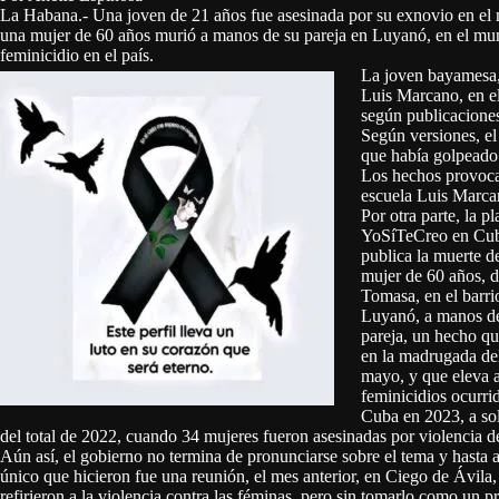
La Habana.- Una joven de 21 años fue asesinada por su exnovio en el
una mujer de 60 años murió a manos de su pareja en Luyanó, en el mun
feminicidio en el país.
La joven bayamesa, 
Luis Marcano, en e
según publicaciones
Según versiones, el
que había golpeado 
Los hechos provoca
escuela Luis Marcan
Por otra parte, la p
YoSíTeCreo en Cub
publica la muerte d
mujer de 60 años, 
Tomasa, en el barri
Luyanó, a manos d
pareja, un hecho qu
en la madrugada de
mayo, y que eleva a
feminicidios ocurri
Cuba en 2023, a so
del total de 2022, cuando 34 mujeres fueron asesinadas por violencia d
Aún así, el gobierno no termina de pronunciarse sobre el tema y hasta a
único que hicieron fue una reunión, el mes anterior, en Ciego de Ávila
refirieron a la violencia contra las féminas, pero sin tomarlo como un 