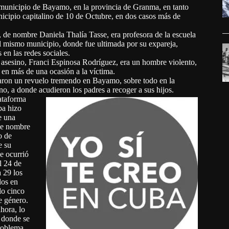
 municipio de Bayamo, en la provincia de Granma, en tanto
icipio capitalino de 10 de Octubre, en dos casos más de
de nombre Daniela Thalía Tasse, era profesora de la escuela
l mismo municipio, donde fue ultimada por su expareja,
 en las redes sociales.
 asesino, Franci Espinosa Rodríguez, era un hombre violento,
en más de una ocasión a la víctima.
ron un revuelo tremendo en Bayamo, sobre todo en la
o, a donde acudieron los padres a recoger a sus hijos.
lataforma
a hizo
e una
de nombre
o de
e su
e ocurrió
l 24 de
 29 los
dos en
lo cinco
e género.
hora, lo
, donde se
problema