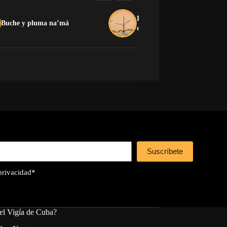
La crítica que no devora: el
Buche y pluma na’má
dilema de la oposición cuban
Suscríbete
 privacidad
*
el Vigía de Cuba?