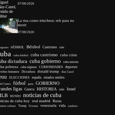
07/08/2026
La risa como trinchera: reír para no
morir
07/08/2026
Béisbol
bÉISBOL
Castrismo
cine
agones
cuba
cuba castrismo
cuba crisis
cuba béisbol
cuba gobierno
uba dictadura
cuba miseria
uba pobreza
CURIOSIDADES
deportes
cuba régimen
donald trump
Dictadura
rechos humanos
díaz Canel
euu
españa
ELECCIONES
estados unidos
fútbol
GOBIERNO
del Castro
gaza
randes ligas
HISTORIA
Israel
Guerra
irán
noticias de cuba
MLB
MUNDO
ticias de cuba hoy
real madrid
Rusia
venezuela
vida
Trump
gimen cubano
Ucrania
yankees