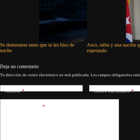
Se demoraron tanto que se les hizo de
Asco, rabia y una nación q
noche
esperando
Deja un comentario
Tu dirección de correo electrónico no será publicada.
Los campos obligatorios est
Nombre
*
Correo electrónico
*
Añadir comentario
*