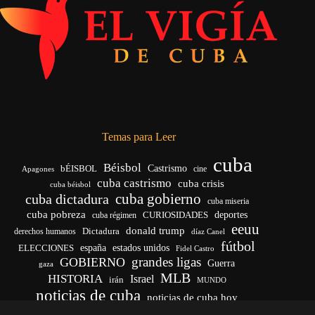
Temas para Leer
cuba
Béisbol
bÉISBOL
Castrismo
cine
Apagones
cuba castrismo
cuba crisis
cuba béisbol
cuba gobierno
cuba dictadura
cuba miseria
cuba pobreza
CURIOSIDADES
deportes
cuba régimen
eeuu
donald trump
Dictadura
derechos humanos
díaz Canel
fútbol
españa
ELECCIONES
estados unidos
Fidel Castro
grandes ligas
GOBIERNO
Guerra
gaza
MLB
HISTORIA
Israel
irán
MUNDO
noticias de cuba
noticias de cuba hoy
venezuela
real madrid
Rusia
Trump
régimen cubano
Ucrania