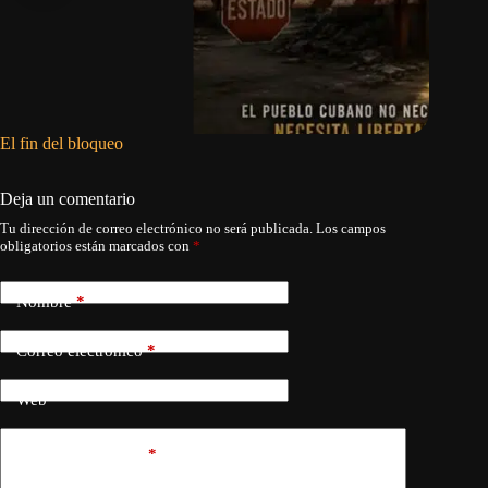
El fin del bloqueo
Denuncia
en Ciego
Deja un comentario
Tu dirección de correo electrónico no será publicada.
Los campos
obligatorios están marcados con
*
Nombre
*
Correo electrónico
*
Web
Añadir comentario
*