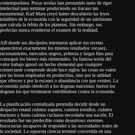
contemporánea. Pocas teorías han presumido tanto de rigor
intelectual para terminar produciendo un fracaso tan
monumental. Karl Marx creyó haber descubierto las leyes
infalibles de la economía con la seguridad de un astrónomo
que calcula la órbita de los planetas. Sin embargo, sus
profecías nunca resistieron el examen de la realidad.
Allí donde sus discípulos intentaron aplicar sus recetas
aparecieron exactamente los mismos resultados: escasez,
racionamiento, mercados negros, pobreza y largas filas para
conseguir los bienes más elementales. Su famosa teoría del
valor trabajo ignoró un hecho elemental que cualquier
comerciante comprende desde hace siglos: las cosas no valen
por las horas empleadas en producirlas, sino por la utilidad
que ofrecen y por la escasez o abundancia con que existen. La
economía jamás obedeció a los dogmas marxistas; fueron los
dogmas los que terminaron estrellándose contra la economía.
La planificación centralizada pretendía decidir desde un
despacho estatal cuántos zapatos, cuántos tornillos, cuántos
tractores y hasta cuántas cucharas necesitaba una nación. El
resultado fue tan predecible como desastroso: enormes
burocracias incapaces de responder a las necesidades reales de
la sociedad. La supuesta ciencia terminó convertida en una