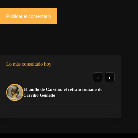
Publicar el comentario
Lo más consultado hoy
‹
›
El anillo de Carvilio: el retrato romano de
El
Carvilio Gemello